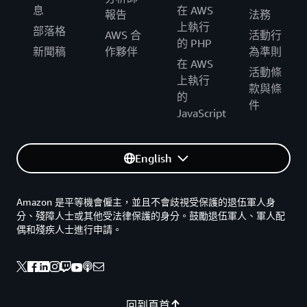
息
在 AWS
報告
法務
上執行
部落格
AWS 合
活動行
的 PHP
新聞稿
作夥伴
為準則
在 AWS
活動條
上執行
款與條
的
件
JavaScript
English
Amazon 是平等機會僱主，並且不會歧視受保護的退伍軍人身
分、殘障人士或其他受法律保護的身分。鼓勵退伍軍人、軍人配
偶和殘疾人士進行申請。
回到頁首