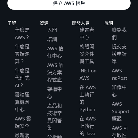
建立 AWS 帳戶
了解
資源
開發人員
說明
什麼是
入門
建置者
聯絡我
AWS？
中心
們
培訓
什麼是
軟體開
提交支
AWS 信
雲端運
發套件
援申請
任中心
算？
與工具
單
AWS 解
什麼是
.NET on
AWS
決方案
代理式
AWS
re:Post
程式庫
AI？
在 AWS
知識中
架構中
雲端運
上執行
心
心
算概念
的
AWS
產品和
中心
Python
Support
技術常
AWS 雲
在 AWS
概觀
見問答
端安全
上執行
集
AWS 可
的 Java
最新消
存取性
分析師