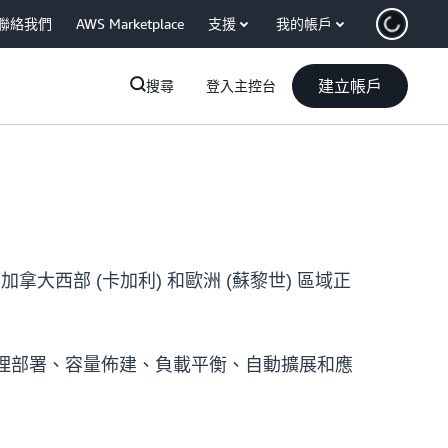
聯絡我們
AWS Marketplace
支援
我的帳戶
建立帳戶
搜尋
登入主控台
、加拿大西部 (卡加利) 和歐洲 (蘇黎世) 區域正
會自動處理部署、容量佈建、負載平衡、自動擴展和應