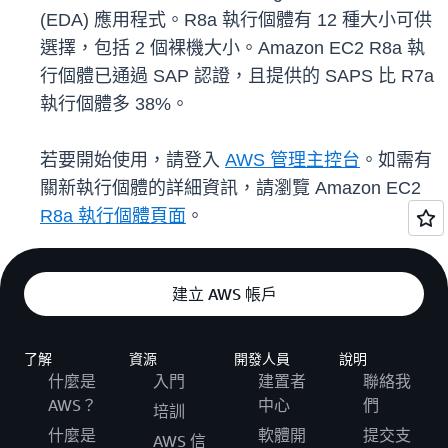
(EDA) 應用程式。R8a 執行個體有 12 種大小可供
選擇，包括 2 個裸機大小。Amazon EC2 R8a 執
行個體已通過 SAP 認證，且提供的 SAPS 比 R7a
執行個體多 38%。
若要開始使用，請登入
AWS 管理主控台
。如需有
關新執行個體的詳細資訊，請瀏覽 Amazon EC2
R8a 執行個體頁面
。
建立 AWS 帳戶
了解
資源
開發人員
說明
什麼是
入門
建置者
聯絡我
AWS？
中心
們
培訓
什麼是
軟體開
提交支
AWS 信