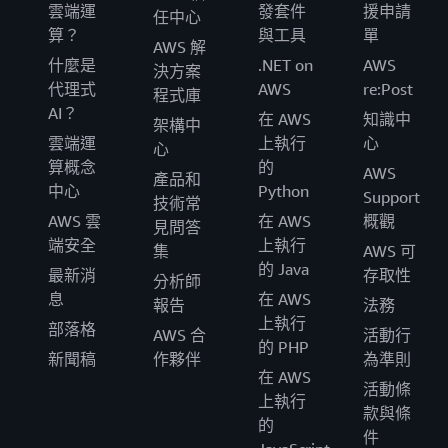
雲端運
發套件
援申請
任中心
算？
與工具
單
AWS 解
什麼是
.NET on
AWS
決方案
代理式
AWS
re:Post
程式庫
AI？
在 AWS
知識中
架構中
雲端運
上執行
心
心
算概念
的
AWS
產品和
中心
Python
Support
技術常
AWS 雲
在 AWS
概觀
見問答
端安全
上執行
集
AWS 可
的 Java
最新消
存取性
分析師
息
在 AWS
報告
法務
上執行
部落格
AWS 合
活動行
的 PHP
新聞稿
作夥伴
為準則
在 AWS
活動條
上執行
款與條
的
件