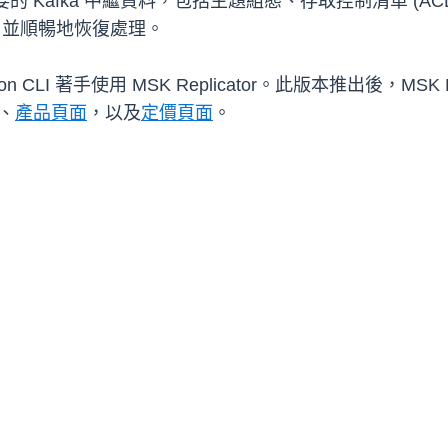
複製必要的 Kafka 中繼資料，包括主題組態、存取控制清單 
，並順暢地恢復處理。
n CLI 著手使用 MSK Replicator。此版本推出後，MSK R
、
產品頁面
，以及
定價頁面
。