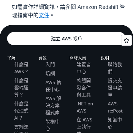
如需實作詳細資訊，請參閱 Amazon Redshift 管
理指南中的
文件
。
建立 AWS 帳戶
了解
資源
開發人員
說明
什麼是
入門
建置者
聯絡我
AWS？
中心
們
培訓
什麼是
軟體開
提交支
AWS 信
雲端運
發套件
援申請
任中心
算？
與工具
單
AWS 解
什麼是
.NET on
AWS
決方案
代理式
AWS
re:Post
程式庫
AI？
在 AWS
知識中
架構中
雲端運
上執行
心
心