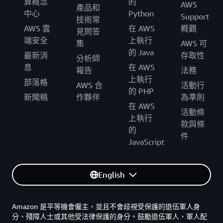
算概念
的
AWS
產品和
中心
Python
Support
技術常
AWS 雲
在 AWS
概觀
見問答
端安全
上執行
集
AWS 可
的 Java
最新消
存取性
分析師
息
在 AWS
報告
法務
上執行
部落格
AWS 合
活動行
的 PHP
新聞稿
作夥伴
為準則
在 AWS
活動條
上執行
款與條
的
件
JavaScript
English
Amazon 是平等機會僱主，並且不會歧視受保護的退伍軍人身
分、殘障人士或其他受法律保護的身分。鼓勵退伍軍人、軍人配