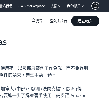
聯絡我們
AWS Marketplace
支援
我的帳戶
建立帳戶
搜尋
登入主控台
as
用的限制、監控使用率，以及擴展案例工作負載，而不會遇到
符合條件的請求，無需手動干預。
)、加拿大 (中部)、歐洲 (法蘭克福)、歐洲 (倫
)。若要進一步了解並著手使用，請瀏覽 Amazon