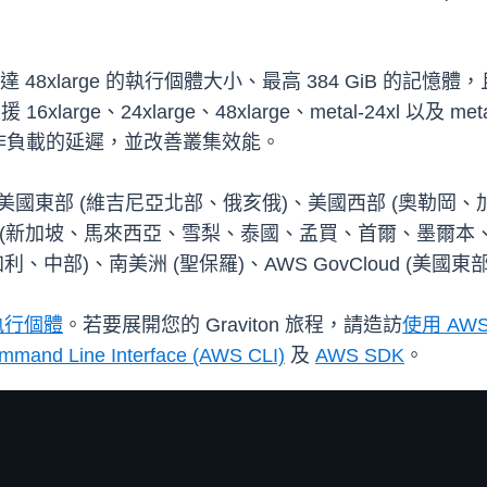
arge 的執行個體大小、最高 384 GiB 的記憶體，且通往 Amaz
ge、24xlarge、48xlarge、metal-24xl 以及 metal-48x
作負載的延遲，並改善叢集效能。
用：美國東部 (維吉尼亞北部、俄亥俄)、美國西部 (奧勒岡
 (新加坡、馬來西亞、雪梨、泰國、孟買、首爾、墨爾本、
利、中部)、南美洲 (聖保羅)、AWS GovCloud (美國
 執行個體
。若要展開您的 Graviton 旅程，請造訪
使用 AW
mand Line Interface (AWS CLI)
及
AWS SDK
。