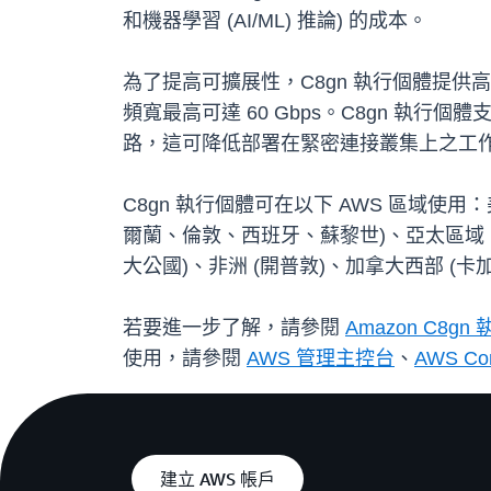
和機器學習 (AI/ML) 推論) 的成本。
為了提高可擴展性，C8gn 執行個體提供高達 48xl
頻寬最高可達 60 Gbps。C8gn 執行個體支援 16xlar
路，這可降低部署在緊密連接叢集上之工
C8gn 執行個體可在以下 AWS 區域使
爾蘭、倫敦、西班牙、蘇黎世)、亞太區域
大公國)、非洲 (開普敦)、加拿大西部 (卡加
若要進一步了解，請參閱
Amazon C8gn
使用，請參閱
AWS 管理主控台
、
AWS Com
建立 AWS 帳戶