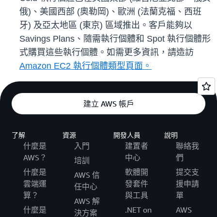
俄)、美國西部 (奧勒岡)、歐洲 (法蘭克福、西班
牙) 及亞太地區 (東京) 區域推出。客戶能夠以
Savings Plans、隨需執行個體和 Spot 執行個體形
式購買這些執行個體。如需更多資訊，請造訪
Amazon EC2 執行個體類型頁面。
建立 AWS 帳戶
了解
資源
開發人員
說明
什麼是
入門
建置者
聯絡我
AWS？
中心
們
培訓
什麼是
軟體開
提交支
AWS 信
雲端運
發套件
援申請
任中心
算？
與工具
單
AWS 解
什麼是
.NET on
AWS
決方案