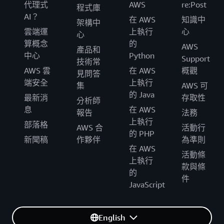
代理式
AWS
re:Post
程式庫
AI？
在 AWS
知識中
架構中
雲端運
上執行
心
心
算概念
的
AWS
產品和
中心
Python
Support
技術常
AWS 雲
在 AWS
概觀
見問答
端安全
上執行
集
AWS 可
的 Java
最新消
存取性
分析師
息
在 AWS
報告
法務
上執行
部落格
AWS 合
活動行
的 PHP
新聞稿
作夥伴
為準則
在 AWS
活動條
上執行
款與條
的
件
JavaScript
English