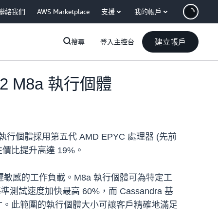
聯絡我們
AWS Marketplace
支援
我的帳戶
建立帳戶
搜尋
登入主控台
C2 M8a 執行個體
a 執行個體採用第五代 AMD EPYC 處理器 (先前
且性價比提升高達 19%。
延遲敏感的工作負載。M8a 執行個體可為特定工
準測試速度加快最高 60%，而 Cassandra 基
裸機尺寸。此範圍的執行個體大小可讓客戶精確地滿足