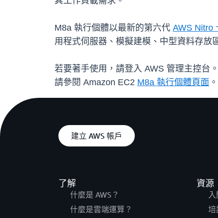
其工作負載需求。
M8a 執行個體以最新的第六代
AWS Nitro
用程式伺服器、模擬建模、中型資料存放
若要著手使用，請登入 AWS 管理主控台。客
請參閱 Amazon EC2
M8a 執行個體頁面
。
建立 AWS 帳戶
了解
資源
什麼是 AWS？
入
什麼是雲端運算？
培