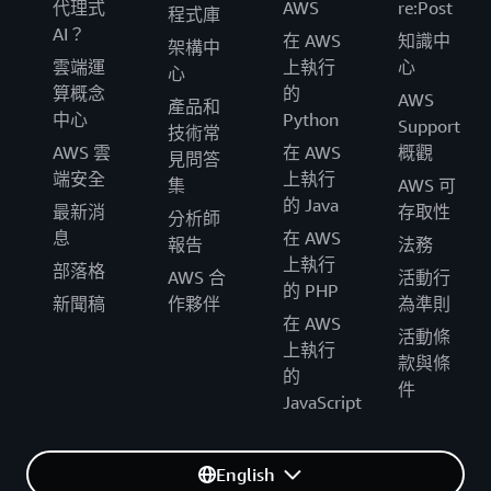
代理式
AWS
re:Post
程式庫
AI？
在 AWS
知識中
架構中
雲端運
上執行
心
心
算概念
的
AWS
產品和
中心
Python
Support
技術常
AWS 雲
在 AWS
概觀
見問答
端安全
上執行
集
AWS 可
的 Java
最新消
存取性
分析師
息
在 AWS
報告
法務
上執行
部落格
AWS 合
活動行
的 PHP
新聞稿
作夥伴
為準則
在 AWS
活動條
上執行
款與條
的
件
JavaScript
English