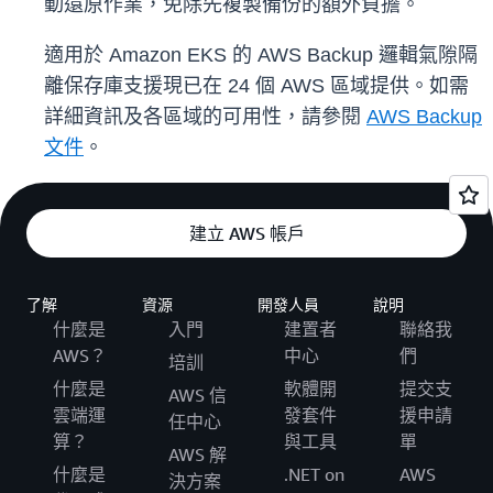
動還原作業，免除先複製備份的額外負擔。
適用於 Amazon EKS 的 AWS Backup 邏輯氣隙隔
離保存庫支援現已在 24 個 AWS 區域提供。如需
詳細資訊及各區域的可用性，請參閱
AWS Backup
文件
。
建立 AWS 帳戶
了解
資源
開發人員
說明
什麼是
入門
建置者
聯絡我
AWS？
中心
們
培訓
什麼是
軟體開
提交支
AWS 信
雲端運
發套件
援申請
任中心
算？
與工具
單
AWS 解
什麼是
.NET on
AWS
決方案