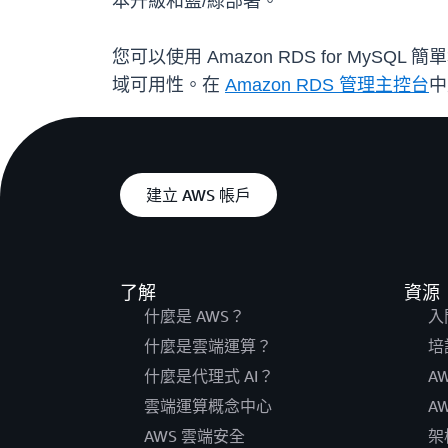
本升級和藍/綠部署。
您可以使用 Amazon RDS for MyS
域可用性。在
Amazon RDS 管理主控台
中
建立 AWS 帳戶
了解
資源
什麼是 AWS？
入
什麼是雲端運算？
培
什麼是代理式 AI？
A
雲端運算概念中心
A
AWS 雲端安全
架