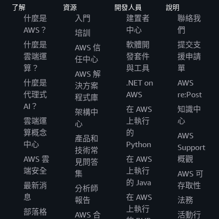
了解
資源
開發人員
說明
什麼是
入門
建置者
聯絡我
AWS？
中心
們
培訓
什麼是
軟體開
提交支
AWS 信
雲端運
發套件
援申請
任中心
算？
與工具
單
AWS 解
什麼是
.NET on
AWS
決方案
代理式
AWS
re:Post
程式庫
AI？
在 AWS
知識中
架構中
雲端運
上執行
心
心
算概念
的
AWS
產品和
中心
Python
Support
技術常
AWS 雲
在 AWS
概觀
見問答
端安全
上執行
集
AWS 可
的 Java
最新消
存取性
分析師
息
在 AWS
報告
法務
上執行
部落格
AWS 合
活動行