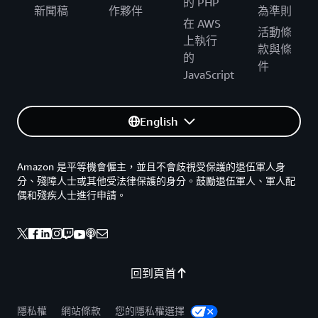
的 PHP
新聞稿
作夥伴
為準則
在 AWS
活動條
上執行
款與條
的
件
JavaScript
English
Amazon 是平等機會僱主，並且不會歧視受保護的退伍軍人身
分、殘障人士或其他受法律保護的身分。鼓勵退伍軍人、軍人配
偶和殘疾人士進行申請。
回到頁首
隱私權
網站條款
您的隱私權選擇