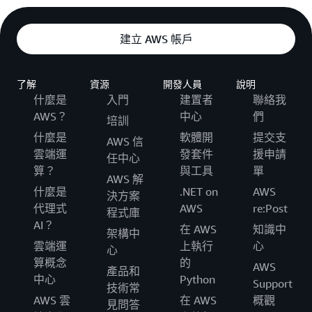
建立 AWS 帳戶
了解
資源
開發人員
說明
什麼是
入門
建置者
聯絡我
AWS？
中心
們
培訓
什麼是
軟體開
提交支
AWS 信
雲端運
發套件
援申請
任中心
算？
與工具
單
AWS 解
什麼是
.NET on
AWS
決方案
代理式
AWS
re:Post
程式庫
AI？
在 AWS
知識中
架構中
雲端運
上執行
心
心
算概念
的
AWS
產品和
中心
Python
Support
技術常
AWS 雲
在 AWS
概觀
見問答