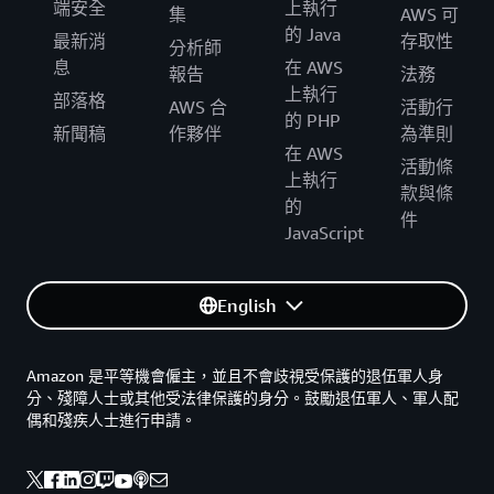
端安全
上執行
集
AWS 可
的 Java
最新消
存取性
分析師
息
在 AWS
報告
法務
上執行
部落格
AWS 合
活動行
的 PHP
新聞稿
作夥伴
為準則
在 AWS
活動條
上執行
款與條
的
件
JavaScript
English
Amazon 是平等機會僱主，並且不會歧視受保護的退伍軍人身
分、殘障人士或其他受法律保護的身分。鼓勵退伍軍人、軍人配
偶和殘疾人士進行申請。