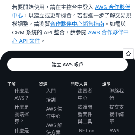
若要開始使用，請在主控台中登入
AWS 合作夥伴
中心
，以建立或更新機會。若要進一步了解交易規
模調整，請瀏覽
合作夥伴中心銷售指南
。如需與
CRM 系統的 API 整合，請參閱
AWS 合作夥伴中
心 API 文件
。
建立 AWS 帳戶
了解
資源
開發人員
說明
什麼是
入門
建置者
聯絡我
AWS？
中心
們
培訓
什麼是
軟體開
提交支
AWS 信
雲端運
發套件
援申請
任中心
算？
與工具
單
AWS 解
什麼是
.NET on
AWS
決方案