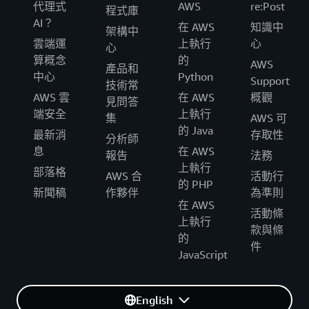
代理式
AWS
re:Post
程式庫
AI？
在 AWS
知識中
架構中
雲端運
上執行
心
心
算概念
的
AWS
產品和
中心
Python
Support
技術常
AWS 雲
在 AWS
概觀
見問答
端安全
上執行
集
AWS 可
的 Java
最新消
存取性
分析師
息
在 AWS
報告
法務
上執行
部落格
AWS 合
活動行
的 PHP
新聞稿
作夥伴
為準則
在 AWS
活動條
上執行
款與條
的
件
JavaScript
English