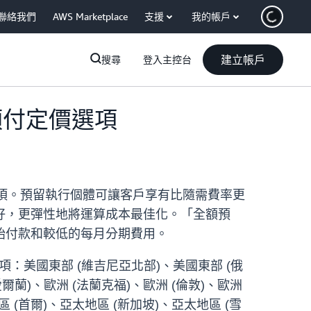
聯絡我們
AWS Marketplace
支援
我的帳戶
建立帳戶
搜尋
登入主控台
體預付定價選項
付付款選項。預留執行個體可讓客戶享有比隨需費率更
好，更彈性地將運算成本最佳化。「全額預
始付款和較低的每月分期費用。
款選項：美國東部 (維吉尼亞北部)、美國東部 (俄
愛爾蘭)、歐洲 (法蘭克福)、歐洲 (倫敦)、歐洲
區 (首爾)、亞太地區 (新加坡)、亞太地區 (雪