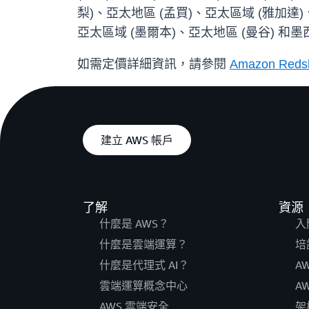
梨)、亞太地區 (孟買)、亞太區域 (雅加達)
亞太區域 (墨爾本)、亞太地區 (曼谷) 和墨西
如需定價詳細資訊，請參閱
Amazon Red
建立 AWS 帳戶
了解
資源
什麼是 AWS？
入
什麼是雲端運算？
培
什麼是代理式 AI？
A
雲端運算概念中心
A
AWS 雲端安全
架