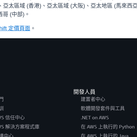
、亞太區域 (香港)、亞太區域 (大阪)、亞太地區 (馬來西
哥 (中部)。
shift 定價頁面
。
開發人員
門
建置者中心
訓
軟體開發套件與工具
WS 信任中心
.NET on AWS
WS 解決方案程式庫
在 AWS 上執行的 Python
構中心
在 AWS 上執行的 Java