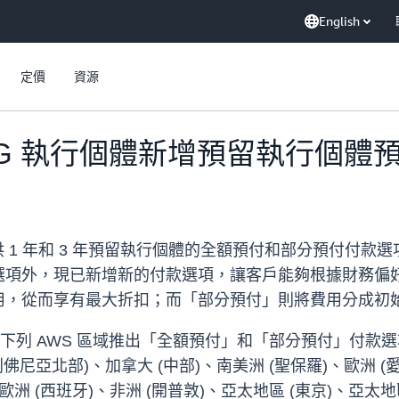
English
定價
資源
ft 為 RG 執行個體新增預留執行個
 執行個體提供 1 年和 3 年預留執行個體的全額預付和部分預
選項外，現已新增新的付款選項，讓客戶能夠根據財務偏
用，從而享有最大折扣；而「部分預付」則將費用分成初
個體現已在下列 AWS 區域推出「全額預付」和「部分預付」付
佛尼亞北部)、加拿大 (中部)、南美洲 (聖保羅)、歐洲 (
、歐洲 (西班牙)、非洲 (開普敦)、亞太地區 (東京)、亞太地