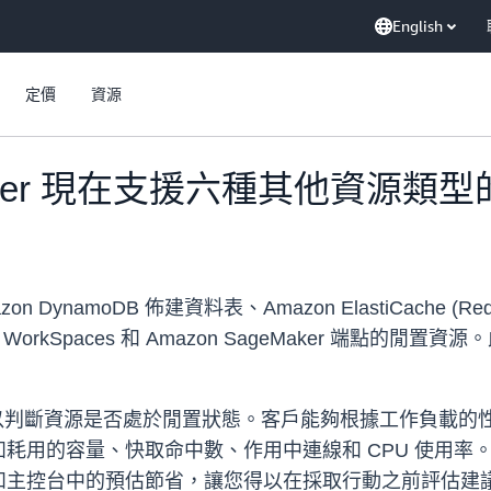
English
定價
資源
timizer 現在支援六種其他資源
zon DynamoDB 佈建資料表、Amazon ElastiCache (Red
n WorkSpaces 和 Amazon SageMaker 端點
。
指標，以判斷資源是否處於閒置狀態。客戶能夠根據工作負載的性質設定
容量、快取命中數、作用中連線和 CPU 使用率。當 Com
和主控台中的預估節省，讓您得以在採取行動之前評估建