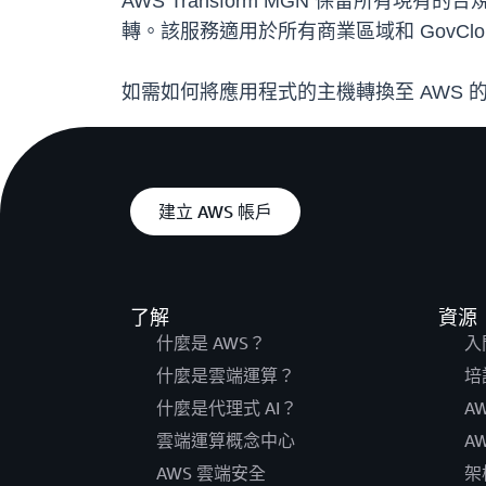
AWS Transform MGN 保留所有現有的合
轉。該服務適用於所有商業區域和 GovClou
如需如何將應用程式的主機轉換至 AWS 
建立 AWS 帳戶
了解
資源
什麼是 AWS？
入
什麼是雲端運算？
培
什麼是代理式 AI？
A
雲端運算概念中心
A
AWS 雲端安全
架