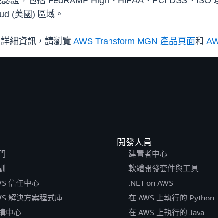
規認證，包括 FedRAMP High、HIPAA、PCI DSS、I
d (美國) 區域。
的詳細資訊，請瀏覽
AWS Transform MGN 產品頁面
和
AW
開發人員
門
建置者中心
訓
軟體開發套件與工具
WS 信任中心
.NET on AWS
WS 解決方案程式庫
在 AWS 上執行的 Python
構中心
在 AWS 上執行的 Java