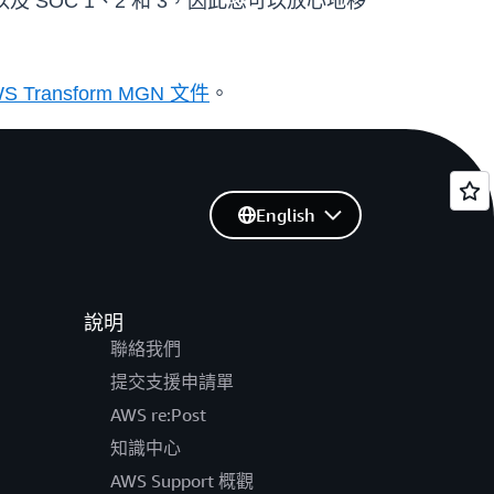
SO 以及 SOC 1、2 和 3，因此您可以放心地移
S Transform MGN 文件
。
English
說明
聯絡我們
提交支援申請單
AWS re:Post
知識中心
AWS Support 概觀