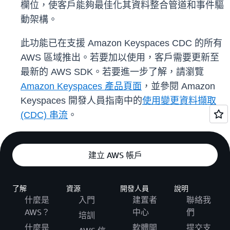
欄位，使客戶能夠最佳化其資料整合管道和事件驅
動架構。
此功能已在支援 Amazon Keyspaces CDC 的所有
AWS 區域推出。若要加以使用，客戶需要更新至
最新的 AWS SDK。若要進一步了解，請瀏覽
Amazon Keyspaces 產品頁面
，並參閱 Amazon
Keyspaces 開發人員指南中的
使用變更資料擷取
(CDC) 串流
。
建立 AWS 帳戶
了解
資源
開發人員
說明
什麼是
入門
建置者
聯絡我
AWS？
中心
們
培訓
什麼是
軟體開
提交支