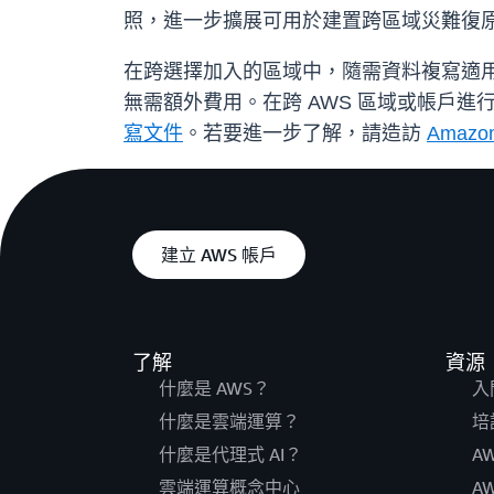
照，進一步擴展可用於建置跨區域災難復原
在跨選擇加入的區域中，隨需資料複寫適用於所有提供
無需額外費用。在跨 AWS 區域或帳戶進
寫文件
。若要進一步了解，請造訪
Amazo
建立 AWS 帳戶
了解
資源
什麼是 AWS？
入
什麼是雲端運算？
培
什麼是代理式 AI？
A
雲端運算概念中心
A