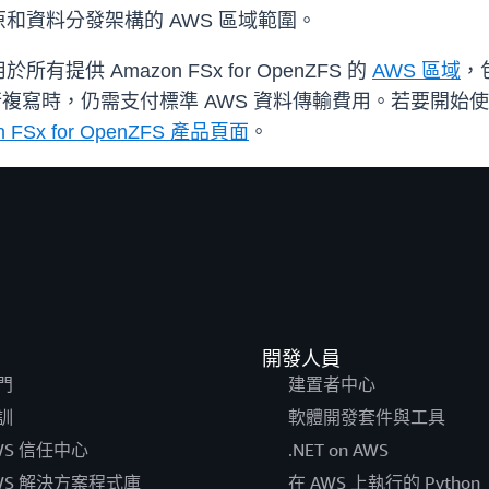
和資料分發架構的 AWS 區域範圍。
 Amazon FSx for OpenZFS 的
AWS 區域
，
行複寫時，仍需支付標準 AWS 資料傳輸費用。若要開始
n FSx for OpenZFS 產品頁面
。
開發人員
門
建置者中心
訓
軟體開發套件與工具
WS 信任中心
.NET on AWS
WS 解決方案程式庫
在 AWS 上執行的 Python