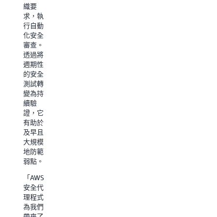
讓您的
織要
署環境
團隊能
求，執
中處理
夠充滿
行自動
隨需
信心地
化安全
SRE 任
建立並
審查。
務。
運送您
透過將
的最佳
「我們
週期性
工作。
的基礎
的安全
架構橫
測試轉
作為一
跨多個
變為持
個 200
雲端與
續驗
人員的
內部部
證，它
團隊，
署環
有助於
我們現
境，應
及早且
在更加
用程式
大規模
自信地
日誌則
地防範
處理更
集中於
弱點。
複雜的
我們內
功能，
「AWS
部部署
這在您
安全代
的
處理超
理程式
Splunk
過 100
為我們
中。
萬個客
帶來了