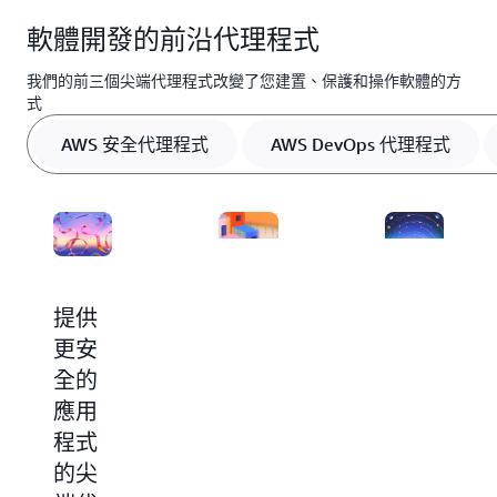
軟體開發的前沿代理程式
我們的前三個尖端代理程式改變了您建置、保護和操作軟體的方
式
AWS 安全代理程式
AWS DevOps 代理程式
提供
達成
從原
更安
卓越
型到
全的
營運
生產
應用
的前
的軟
程式
沿代
件開
的尖
理程
發的