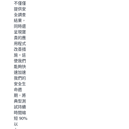
進一步
不僅僅
了解
提供安
全調查
結果，
同時還
呈現寶
貴的應
用程式
改善措
施。這
使我們
能夠快
速加速
我們的
安全生
命週
期，將
典型測
試持續
時間縮
短 90%
以