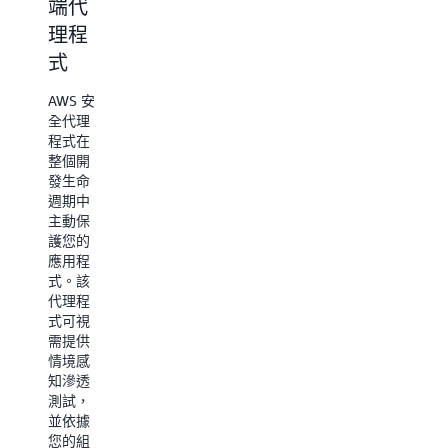
端代
式
前沿
理程
代理
AWS
式
DevOps
Kiro 幫
代理程
助開發
AWS 安
式是您
人員和
全代理
隨時待
團隊在
程式在
命的營
任何環
整個開
運夥
境中更
發生命
伴，可
快地完
週期中
協助解
成真正
主動保
決並主
的工程
護您的
動預防
工作，
應用程
事件、
而無需
式。該
最佳化
支付技
代理程
應用程
術債
式可視
式的可
務。從
需提供
靠性與
規格
驅
情境感
效能，
動的開
知滲透
並在
發到協
測試，
AWS、
作代理
並依據
多雲與
程式，
您的組
內部部