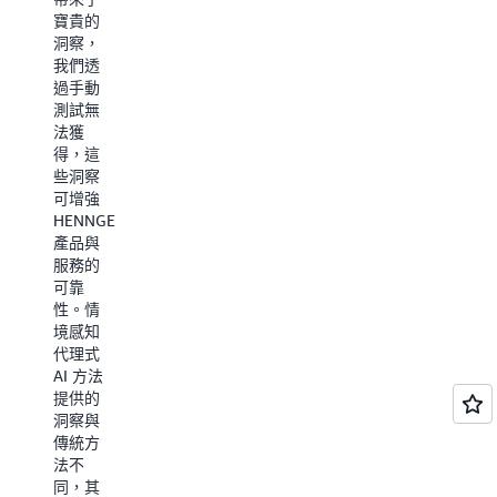
AWS
戶的數
寶貴的
DevOps
十億個
洞察，
代理程
記憶體
我們透
式能與
時至關
過手動
Splunk
重
測試無
無縫整
要。」
法獲
合，並
— 唐·麥
得，這
分析跨
卡斯基
些洞察
越這些
爾，
可增強
不同環
SmugMug
HENNGE
境的日
首席執
產品與
誌，在
行官兼
服務的
我們持
創始人
可靠
續試行
性。情
這項解
境感知
進一步
決方案
代理式
的過程
了解
AI 方法
中帶來
提供的
了顯著
洞察與
的影
傳統方
響。」
法不
同，其