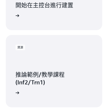
開始在主控台進行建置
登入
資源
推論範例/教學課程
(Inf2/Trn1)
一步了解