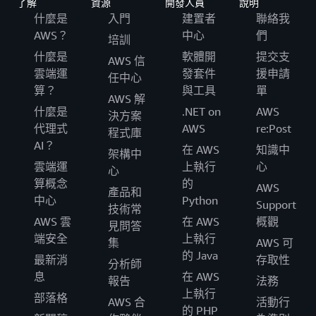
了解
資源
開發人員
說明
什麼是
入門
建置者
聯絡我
AWS？
中心
們
培訓
什麼是
軟體開
提交支
AWS 信
雲端運
發套件
援申請
任中心
算？
與工具
單
AWS 解
什麼是
.NET on
AWS
決方案
代理式
AWS
re:Post
程式庫
AI？
在 AWS
知識中
架構中
雲端運
上執行
心
心
算概念
的
AWS
產品和
中心
Python
Support
技術常
AWS 雲
在 AWS
概觀
見問答
端安全
上執行
集
AWS 可
的 Java
最新消
存取性
分析師
息
在 AWS
報告
法務
上執行
部落格
AWS 合
活動行
的 PHP