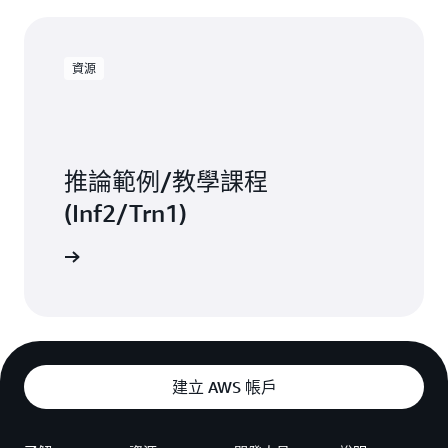
資源
推論範例/教學課程
(Inf2/Trn1)
一步了解
建立 AWS 帳戶