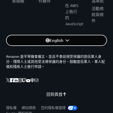
新聞稿
作夥伴
為準則
在 AWS
活動條
上執行
款與條
的
件
JavaScript
English
Amazon 是平等機會僱主，並且不會歧視受保護的退伍軍人身
分、殘障人士或其他受法律保護的身分。鼓勵退伍軍人、軍人配
偶和殘疾人士進行申請。
回到頁首
隱私權
網站條款
您的隱私權選擇