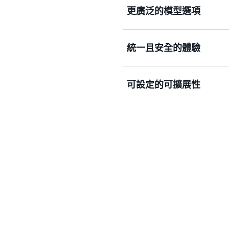
更廣泛的模型選項
Amazon Bedrock 市
統一且安全的體驗
的存取權，可與 Amazon 
可以根據準確性、靈活性和
有和公開可用模型。
Amazon Bedrock 
可設定的可擴展性
Bedrock 統一又安全的 API
的 Converse API 相容
式、知識庫、防護機制和流程
Amazon Bedrock
類型，並定義自有的自動擴
整針對模型佈建的執行個體
本最佳化。