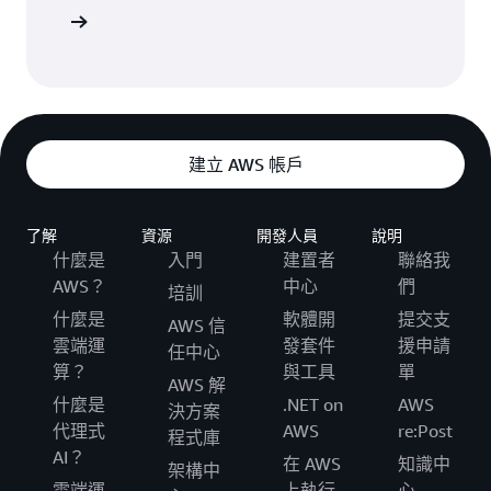
一步了解
建立 AWS 帳戶
了解
資源
開發人員
說明
什麼是
入門
建置者
聯絡我
AWS？
中心
們
培訓
什麼是
軟體開
提交支
AWS 信
雲端運
發套件
援申請
任中心
算？
與工具
單
AWS 解
什麼是
.NET on
AWS
決方案
代理式
AWS
re:Post
程式庫
AI？
在 AWS
知識中
架構中
雲端運
上執行
心