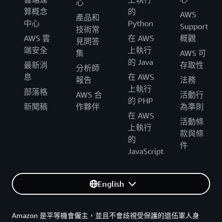
心
算概念
的
AWS
產品和
中心
Python
Support
技術常
AWS 雲
在 AWS
概觀
見問答
端安全
上執行
集
AWS 可
的 Java
最新消
存取性
分析師
息
在 AWS
報告
法務
上執行
部落格
AWS 合
活動行
的 PHP
新聞稿
作夥伴
為準則
在 AWS
活動條
上執行
款與條
的
件
JavaScript
English
Amazon 是平等機會僱主，並且不會歧視受保護的退伍軍人身