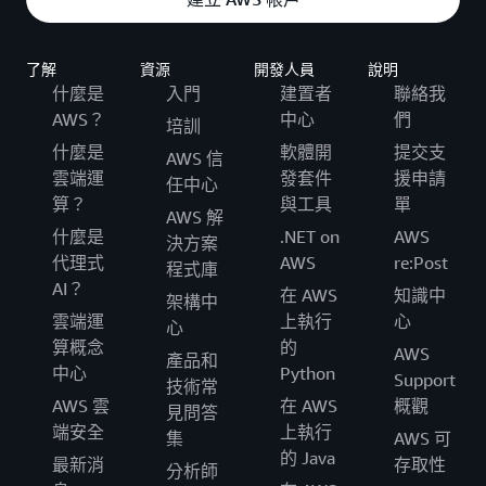
了解
資源
開發人員
說明
什麼是
入門
建置者
聯絡我
AWS？
中心
們
培訓
什麼是
軟體開
提交支
AWS 信
雲端運
發套件
援申請
任中心
算？
與工具
單
AWS 解
什麼是
.NET on
AWS
決方案
代理式
AWS
re:Post
程式庫
AI？
在 AWS
知識中
架構中
雲端運
上執行
心
心
算概念
的
AWS
產品和
中心
Python
Support
技術常
AWS 雲
在 AWS
概觀
見問答
端安全
上執行
集
AWS 可
的 Java
最新消
存取性
分析師