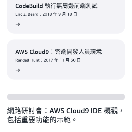
始撰寫常用應用程式堆疊的程式碼，無需為開發機器
CodeBuild 執行無周邊前端測試
安裝或設定檔案、SDK 和外掛程式。由於 Cloud9 在
Eric Z. Beard：2018 年 9 月 18 日
雲端執行，因此您可以輕鬆維護多個開發環境來隔離
專案的資源。
讀部落格
AWS Cloud9：雲端開發人員環境
Randall Hunt：2017 年 11 月 30 日
讀部落格
網路研討會：AWS Cloud9 IDE 概觀，
包括重要功能的示範。