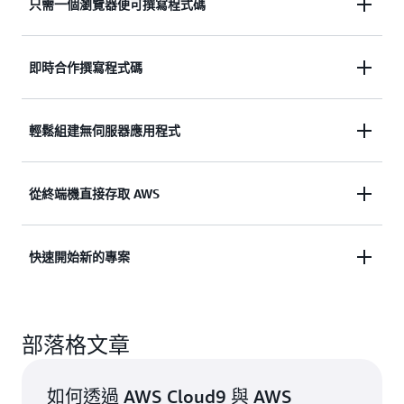
只需一個瀏覽器便可撰寫程式碼
藉助 AWS Cloud9，您可以自由選擇要在受管
即時合作撰寫程式碼
Amazon EC2 執行個體上執行開發環境，或者在任何
支援 SSH 的現有 Linux 伺服器上執行。這表示您只
AWS Cloud9 讓程式碼的協同作業變得更輕鬆。只要
輕鬆組建無伺服器應用程式
需要瀏覽器便可以撰寫、執行和偵錯應用程式，無須
幾個步驟就能與您的團隊共享開發環境，並將程式搭
安裝或維護本機 IDE。AWS Cloud9 程式碼編輯器以
配在一起。與他人協作時，您的團隊成員可以即時看
及整合的偵錯程式都提供實用的省時功能，例如程式
您可以利用 AWS Cloud9 輕鬆撰寫、執行和偵錯無伺
從終端機直接存取 AWS
到對方輸入的內容，還能立即在 IDE 中與其他人聊
碼提示、程式碼完成和逐步偵錯。AWS Cloud9 終端
服器應用程式。它已在開發環境中預先設定開發無伺
天。
機提供瀏覽器 shell 體驗，您可以安裝其他軟體、執
服器應用程式所需的所有軟體開發套件、程式庫和外
行 git push 或輸入命令。
AWS Cloud9 隨附終端機，該終端機包含託管開發環
快速開始新的專案
掛程式。AWS Cloud9 還提供可在本機測試和偵錯
境之受管 Amazon EC2 執行個體的 sudo 權限以及預
AWS Lambda 函式的環境。這樣您便能直接重複使用
先驗證的 AWS 命令列界面。這樣，您便可以快速執
程式碼，從而節省時間並提高程式碼的品質。
AWS Cloud9 簡化了新專案的啟動流程。AWS
行命令以及直接存取 AWS 服務。
部落格文章
Cloud9 開發環境已預先封裝 40 多種程式設計語言工
具，其中包括 Node.js、JavaScript、Python、PHP、
Ruby、Go 和 C++。此工具能讓您在最短的時間內開
如何透過 AWS Cloud9 與 AWS