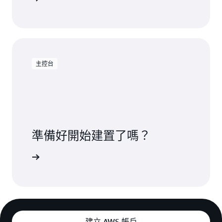
主控台
準備好開始建置了嗎？
 Cloud9
建立 AWS 帳戶