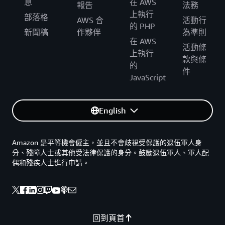
息
在 AWS
報告
法務
上執行
部落格
AWS 合
活動行
的 PHP
新聞稿
作夥伴
為準則
在 AWS
活動條
上執行
款與條
的
件
JavaScript
English
Amazon 是平等機會僱主，並且不會歧視受保護的退伍軍人身
分、殘障人士或其他受法律保護的身分。鼓勵退伍軍人、軍人配
偶和殘疾人士進行申請。
回到頁首