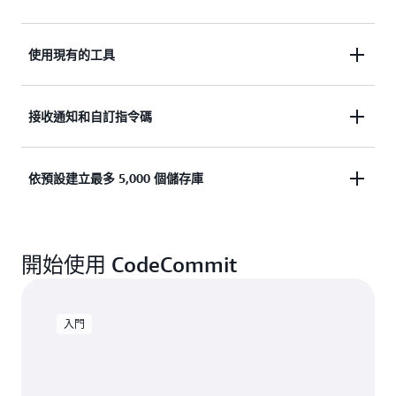
實作各種工作流程，包括程式碼審查和回饋，並控制
使用現有的工具
可對特定分支進行變更的人員。
繼續使用您偏好的開發環境外掛程式、持續整合與交
接收通知和自訂指令碼
付 (CI/CD) 系統，以及圖形化用戶端。
針對影響到儲存庫的事件取得 Amazon Simple
依預設建立最多 5,000 個儲存庫
Notiﬁcation Service (Amazon SNS) 通知，並傳送通
知以建立 HTTP Webhook。
按請求產生最多 25,000 個額外的儲存庫，並儲存任
開始使用 CodeCommit
何類型的檔案以及進行版本控制。
入門