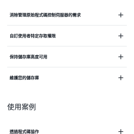
消除管理原始程式碼控制伺服器的需求
不再託管、維護、備份或擴展自己的原始程式碼控制
自訂使用者特定存取權限
伺服器。
使用傳輸中的自動加密檔案，自訂使用者對儲存庫的
保持儲存庫高度可用
特定存取權。
使用可擴展、冗餘和耐久的架構，確保您的儲存庫保
維護您的儲存庫
持高可用性和可存取性。
在 AWS 上的建置、暫存和生產環境附近維護您的儲
存庫。
使用案例
透過程式碼協作