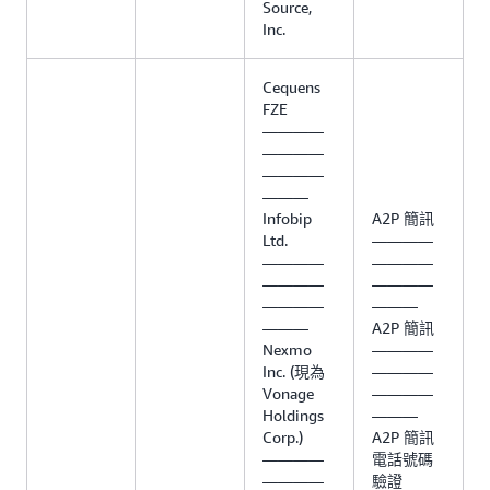
Source,
Inc.
Cequens
FZE
————
————
————
———
Infobip
A2P 簡訊
Ltd.
————
————
————
————
————
————
———
———
A2P 簡訊
Nexmo
————
Inc. (現為
————
Vonage
————
Holdings
———
Corp.)
A2P 簡訊
————
電話號碼
————
驗證