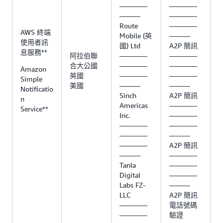
————
————
———
————
Route
————
AWS 終端
Mobile (英
———
使用者訊
國) Ltd
A2P 簡訊
息服務**
阿拉伯聯
————
————
合大公國
————
————
Amazon
英國
————
————
Simple
美國
———
———
Notificatio
Sinch
A2P 簡訊
n
Americas
————
Service**
Inc.
————
————
————
————
———
————
A2P 簡訊
———
————
Tanla
————
Digital
————
Labs FZ-
———
LLC
A2P 簡訊
————
電話號碼
————
驗證