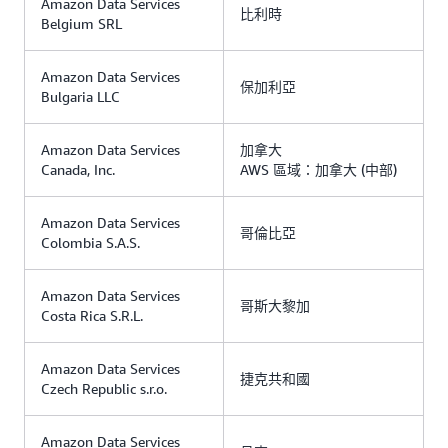
Amazon Data Services
比利時
Belgium SRL
Amazon Data Services
保加利亞
Bulgaria LLC
Amazon Data Services
加拿大
Canada, Inc.
AWS 區域：加拿大 (中部)
Amazon Data Services
哥倫比亞
Colombia S.A.S.
Amazon Data Services
哥斯大黎加
Costa Rica S.R.L.
Amazon Data Services
捷克共和國
Czech Republic s.r.o.
Amazon Data Services