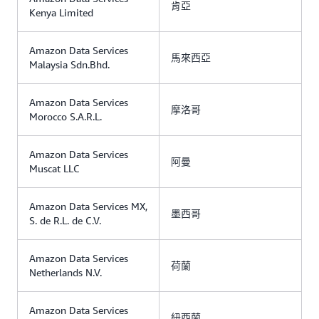
肯亞
Kenya Limited
Amazon Data Services
馬來西亞
Malaysia Sdn.Bhd.
Amazon Data Services
摩洛哥
Morocco S.A.R.L.
Amazon Data Services
阿曼
Muscat LLC
Amazon Data Services MX,
墨西哥
S. de R.L. de C.V.
Amazon Data Services
荷蘭
Netherlands N.V.
Amazon Data Services
紐西蘭