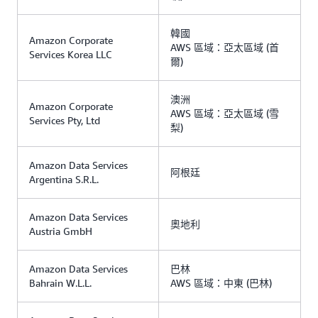
韓國
Amazon Corporate
AWS 區域：亞太區域 (首
Services Korea LLC
爾)
澳洲
Amazon Corporate
AWS 區域：亞太區域 (雪
Services Pty, Ltd
梨)
Amazon Data Services
阿根廷
Argentina S.R.L.
Amazon Data Services
奧地利
Austria GmbH
Amazon Data Services
巴林
Bahrain W.L.L.
AWS 區域：中東 (巴林)