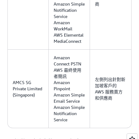
Amazon Simple
商
Notification
Service
Amazon
WorkMail
AWS Elemental
MediaConnect
Amazon
Connect PSTN
AWS 最終使用
者簡訊
左側列出針對新
AMCS SG
Amazon
加坡客戶的
Private Limited
Pinpoint
AWS 服務賣方
(Singapore)
Amazon Simple
和供應商
Email Service
Amazon Simple
Notification
Service