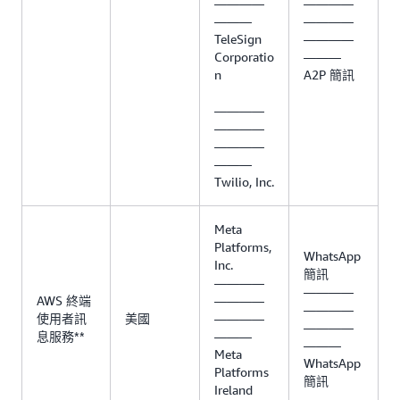
————
————
———
————
TeleSign
————
Corporatio
———
n
A2P 簡訊
————
————
————
———
Twilio, Inc.
Meta
Platforms,
WhatsApp
Inc.
簡訊
————
————
AWS 終端
————
————
使用者訊
美國
————
————
息服務**
———
———
Meta
WhatsApp
Platforms
簡訊
Ireland