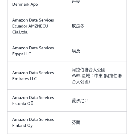
丹麥
Denmark ApS
Amazon Data Services
Ecuador AMZNECU
厄瓜多
Cia.Ltda.
Amazon Data Services
埃及
Egypt LLC
阿拉伯聯合大公國
Amazon Data Services
AWS 區域：中東 (阿拉伯聯
Emirates LLC
合大公國)
Amazon Data Services
愛沙尼亞
Estonia OÜ
Amazon Data Services
芬蘭
Finland Oy