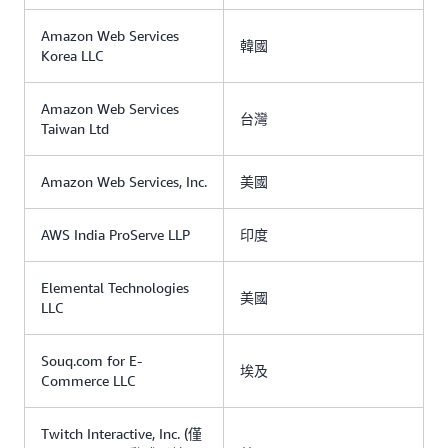
Amazon Web Services
韓國
Korea LLC
Amazon Web Services
台灣
Taiwan Ltd
Amazon Web Services, Inc.
美國
AWS India ProServe LLP
印度
Elemental Technologies
美國
LLC
Souq.com for E-
埃及
Commerce LLC
Twitch Interactive, Inc. (僅