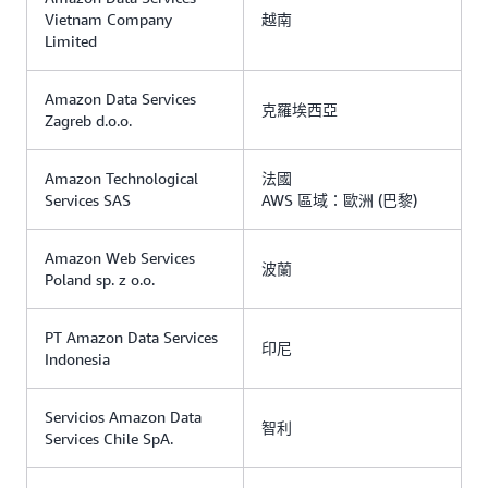
Vietnam Company
越南
Limited
Amazon Data Services
克羅埃西亞
Zagreb d.o.o.
Amazon Technological
法國
Services SAS
AWS 區域：歐洲 (巴黎)
Amazon Web Services
波蘭
Poland sp. z o.o.
PT Amazon Data Services
印尼
Indonesia
Servicios Amazon Data
智利
Services Chile SpA.