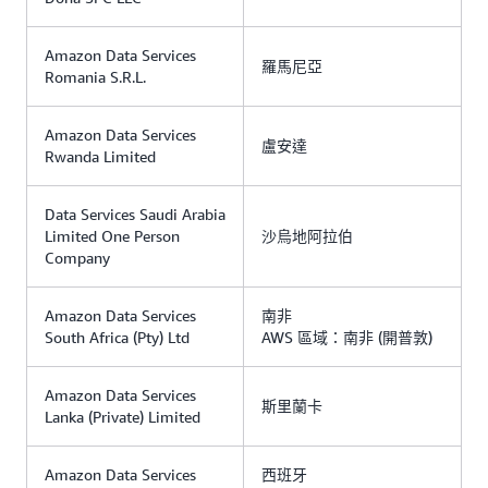
Amazon Data Services
羅馬尼亞
Romania S.R.L.
Amazon Data Services
盧安達
Rwanda Limited
Data Services Saudi Arabia
Limited One Person
沙烏地阿拉伯
Company
Amazon Data Services
南非
South Africa (Pty) Ltd
AWS 區域：南非 (開普敦)
Amazon Data Services
斯里蘭卡
Lanka (Private) Limited
Amazon Data Services
西班牙