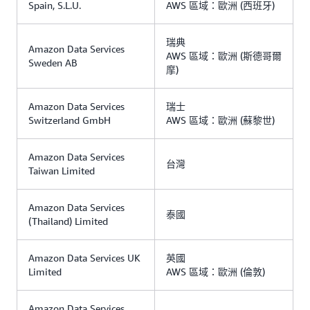
Spain, S.L.U.
AWS 區域：歐洲 (西班牙)
瑞典
Amazon Data Services
AWS 區域：歐洲 (斯德哥爾
Sweden AB
摩)
Amazon Data Services
瑞士
Switzerland GmbH
AWS 區域：歐洲 (蘇黎世)
Amazon Data Services
台灣
Taiwan Limited
Amazon Data Services
泰國
(Thailand) Limited
Amazon Data Services UK
英國
Limited
AWS 區域：歐洲 (倫敦)
Amazon Data Services