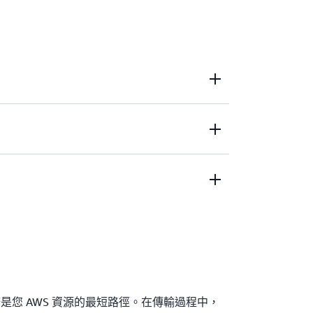
繞過公有網際網路來提升應用程式效能。
 AWS 傳輸資料的費率較低或可降低網路成
您的網路和 AWS 之間移動時確保安全。
t 雲端服務是您 AWS 資源的最短路徑。在傳輸過程中，