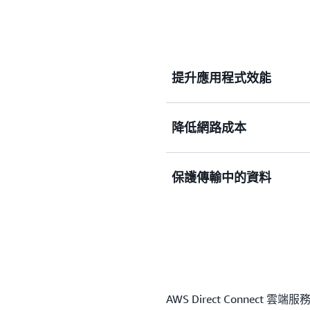
提升應用程式效能
透過直接連線至 AWS 並
降低網路成本
相較於其他 AWS 服務，從
保護傳輸中的資料
本。
使用多種加密選項，讓資料在
AWS Direct Connec