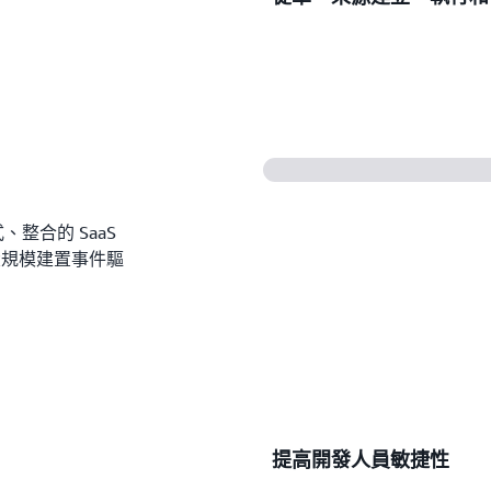
產者進行連線，以啟動工作
利用
Amazon EventBridg
萬個事件和任務。
式、整合的 SaaS
大規模建置事件驅
提高開發人員敏捷性