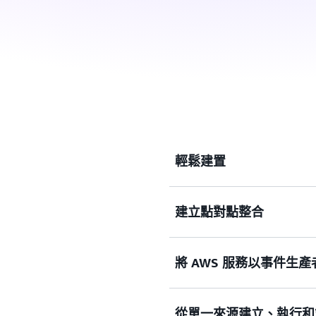
輕鬆建置
建立點對點整合
輕鬆建置鬆散耦合的事件驅
將 AWS 服務以事件生
無需寫入自訂代碼或管理和
間建立點對點整合。
從單一來源建立、執行和
將 AWS 服務、軟體即服務