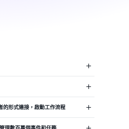
動架構，以協助您加速部署新功能。
產者的形式連接，啟動工作流程
佈置伺服器，即可在事件生產者和取用者之
管理數百萬個事件和任務
 (SaaS) 應用程式和自訂應用程式作為事件生