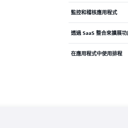
監控和稽核應用程式
無須使用 AWS、SaaS
型服務跨服務團隊進行協調
透過 SaaS 整合來擴展功
監控和稽核 AWS 環境
架構漏洞。
在應用程式中使用排程
透過將自訂事件傳送到 Even
應用程式，然後透過 API 目的
在您的應用程式和平台中使用 Am
戶提供排程服務，包括提醒
續。