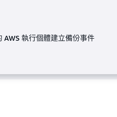
戶的 AWS 執行個體建立備份事件
 AWS 上的無伺服器滿足客戶交付需求