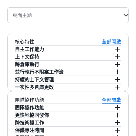
頁面主題
核心特性
全部開啟
自主工作能力
上下文保持
讓 Kiro 自主處理開發任務，您可以保持專注或暫
跨倉庫執行
時離開，工作會繼續進行。
回到任務時可以從中斷的地方繼續，無需重新構
並行執行不阻塞工作流
建上下文。
創建任務後，Kiro 會處理跨所有倉庫的規劃和實
持續的上下文管理
施。
在隔離的沙盒環境中運行任務並打開 拉取請求 供
一次性多倉庫更改
審查，工作在您專注於當前任務時繼續進行。
在任務、倉庫和 拉取請求 之間保持上下文，並使
用您的審查反饋來塑造未來的更改，使其更好地
規劃一次更改，讓 Kiro 創建協調的編輯和 拉取請
團隊協作功能
全部開啟
匹配您和團隊構建軟件的方式。
求，將相關更新一起落地到各個倉庫，而不是逐
團隊協作功能
個處理。
更快地協同發佈
Kiro Autonomous Agent 爲團隊帶來上下文和協
跨技術棧工作
調，與您的工程團隊一起工作以放大影響力：
在團隊中並行運行開發工作，使發佈能夠以更少
保護專注時間
的停滯和協調拖累向前推進。
連接團隊的倉庫、流水線和協作工具，在工作進