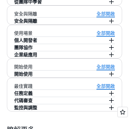
從團隊中學習
展時將計劃、更改和理由保持在一個共享上下文
處理常規修復、後續工作和狀態更新，使工程師
中。
面臨更少的中斷，保持更長的深度工作時間塊。
持續從您的代碼庫、工單和反饋中學習，以更好
安全與隔離
全部開啟
地與團隊的開發模式保持一致。
安全與隔離
使用場景
全部開啟
：所有任務在隔離的環境中執行，確
沙盒環境
個人開發者
保安全性
團隊協作
：更改通過 PR 提交，保持代
拉取請求 工作流
自動化重複性開發任務
企業級應用
碼審查流程
協調多倉庫功能開發
跨項目維護一致性
：遵循現有的倉庫權限和訪問控制
權限控制
開始使用
全部開啟
大規模代碼庫管理
自動化代碼維護和更新
在您專注於核心功能時處理輔助任務
開始使用
合規性和安全性檢查
減少團隊間的協調開銷
跨團隊標準化實施
Autonomous Agent 目前處於預覽階段，僅對符合
最佳實踐
全部開啟
條件的用戶開放。
任務定義
代碼審查
：確認您擁有 Kiro Pro、Pro+ 或
檢查資格
提供清晰、具體的任務描述
監控與調整
Power 訂閱
及時審查 Autonomous Agent 創建的 拉取請求
包含必要的上下文和約束條件
：通過 Kiro IDE 或官網申請預覽訪問
申請訪問
定期檢查任務執行狀態
提供具體的反饋以改進未來的輸出
設置合理的完成時間預期
：在 Kiro IDE 中創建您的第一個自主
設置任務