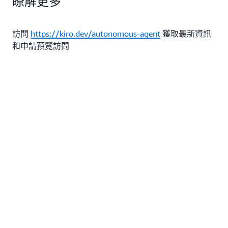
瞭解更多
根據結果調整任務複雜度
保持團隊代碼標準的一致性
任務
利用學習反饋優化工作流程
：通過 Kiro 界面跟蹤任務執行狀態
監控進度
訪問
https://kiro.dev/autonomous-agent
獲取最新資訊
和申請預覽訪問