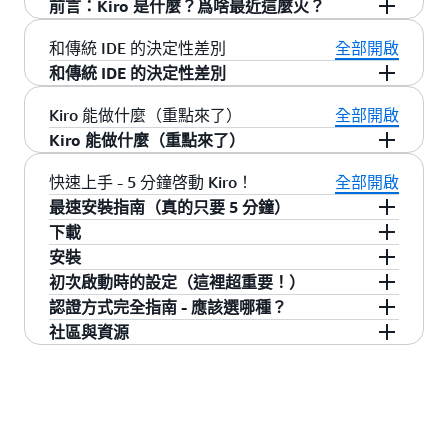
前言：Kiro 是什麼？爲啥最近這麼火？
Kiro 是 AWS 於 2025 年 7 月發佈的劃時代 AI 集成
和傳統 IDE 的決定性差別
全部開啟
開發環境（IDE）。 “哈？又一個編輯器？
和傳統 IDE 的決定性差別
VSCode、Cursor 不就夠用了？”——如果你也這
傳統 IDE 寫程式碼這件事，100% 都是你一個人在
Kiro 能做什麼（重點來了）
全部開啟
麼想，那請先別急着關掉頁面。因爲
Kiro 真的不
扛。 但 Kiro 不一樣，它是你的
，能
AI 開發搭檔
Kiro 能做什麼（重點來了）
是普通的編輯器。
和你一起思考、提出建議、甚至動手寫程式碼。
程式碼: 只要說一句“幫我做個登
和 AI 對話就能寫
快速上手 - 5 分鐘啓動 Kiro！
全部開啟
就像有個經驗超強的前輩工程師，隨時在旁邊和
錄功能”，它真的就能搞出來
最速安裝指南（真的只要 5 分鐘）
你一起 pair programming 的感覺！
下載
：從模糊的需求中，變出一
自動生成規格說明書
首先，我們來安裝 Kiro。不過別緊張，和安裝普
安裝
份清清楚楚的 specs
通 App 一樣簡單！
造訪
https://kiro.dev/downloads
支援 macOS、
初次啟動時的設定（這裡超重要！）
Windows 和 Linux
macOS：將下載的 Kiro.app 拖曳到 Applications
認證方式完全指南 - 應該選哪種？
：比如你一保存文件，
Agent Hooks 自動化操作
資料夾
登錄方式選擇
社區與資源
它就能自動跑測試、格式化代碼
方式 1：GitHub 登錄（推薦給個人開發者，推薦
Windows：雙擊下載的安裝程式運行
：如果你是個人開發者，選這個最輕鬆
GitHub
官方文檔
指數：★★★★★）
：像“我們項目用
Steering 記住項目知識點
：用 Gmail 賬號一鍵登錄
TypeScript 啦”這種背景，它記一次就好
Google
Linux：為 AppImage 新增執行權限後啟動
中文社區
適合誰？
：沒有 AWS 賬號？選這個就
AWS Builder ID
：可以和 GitHub、AWS
MCP 支持外部工具聯動