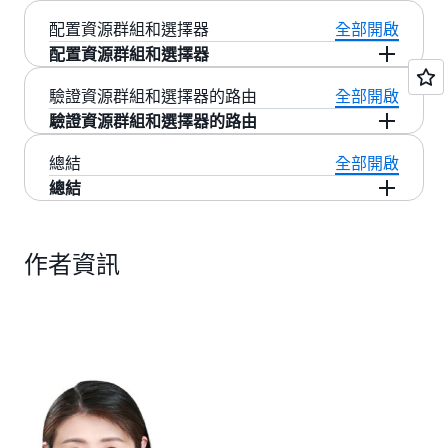
Rules）。在下圖的範例中定義了規則 #1和#2：
-H "Content-Type: application/json" \
發送以下指令，注意這裡並沒有攜帶X-Trino-
配置資源群組和選擇器
全部開啟
-H "X-Trino-Catalog: iceberg" \
Routing-Group Header，照預設路由，這則查詢
#1：當 Header X-Trino-
配置資源群組和選擇器
會被導向adhoc群組，但因為我們設定了自定義規
Source 為 customers 時，請求導向 adhoc 後
-H "X-Trino-Schema: xxxxx_db" \
在 Trino 中，資源群組（Resource Groups） 是控
驗證資源群組和選擇器的路由
全部開啟
則，滿足X-Trino-Source: collegues 則導向
端。
制資源配額的核心，它能設定 CPU/Memory 上
驗證資源群組和選擇器的路由
internal群組：
http://k8s-trino-trinogat-xxxxxxxx-
#2：當Header X-Trino-Source 為 collegues
限、排隊機制，甚至將資源切分給子群組。而選
2.再次點擊 "Create"，並為外部的adhoc查詢新增
xxxxxxxx.us-east-
時，請求導向 internal 後端。
接下來我們要驗證大客戶和其他人下的查詢確實
總結
全部開啟
擇器 （Selectors） 就像是內部的交通警察，負責
一個路由群組 （Routing Group ）—adhoc，將
1.elb.amazonaws.com/v1/statement \
分開到不同資源群組。執行以下指令來發送兩個
總結
決定一個 查詢該進入哪個資源群組。
curl -v -X POST \
Trino A的URL設至ProxyTo和ExternalUrl，設定完
請求，一個帶有'X-Trino-Client-
Figure 2: POC architecture diagram
測試以20個併發發送50個查詢，期待Trino
-d "SELECT * FROM xxxxx_table LIMIT 5"
畢按下確認。此時，會在 UI 上看到 1個顯示狀態
透過本文的實戰演練，我們從零開始搭建了一套
-H "X-Trino-Source: collegues" \
雖然 Trino 本身就可以用檔案（File Resource
Tags': 'LargeCustomer' 期待以large_customer執
Gateway每次會選擇比較少負載的那座集群發送：
健康（Healthy）的路由群組。
基於 Trino Gateway 的高可用 Trino 集群架構。從
Group Manager）或數據庫（Database Resource
行，另一個則是不指定，期待由default執行。
發送完畢後，進到Trino Gateway的History頁面確
作者資訊
-H "X-Trino-User: admin" \
最初的後端集群註冊，到動態路由規則的配置，
Group Manager）來配置資源群組，但Trino
認查詢路由到Trino A：
-H "Content-Type: application/json" \
再到精細化的資源群組管理，每一步都展示了
Gateway提供的集中式 Database Resource Group
Trino Gateway 如何解決 Trino 原生架構中可能發
Manager 簡化了跨多個 Trino 集群的資源群組管
> python client/http_client.py --resource-group-
-H "X-Trino-Catalog: iceberg" \
> python client/http_client.py --load-test --num-
生單點故障的痛點，並為企業級應用提供了靈活
test
理。
queries 50 --max-workers 20
-H "X-Trino-Schema: xxxxx_db" \
且可靠的查詢分流機制。
這表示你可以將所有的 資源群組都設定在 Trino
Gateway 的資料庫裡，隨時熱更新（Hot-
http://k8s-trino-trinogat-xxxxxxxx-xxxxxxxx.us-
無論你是想要為不同等級的客戶劃分專屬資源，
reload），不需要重新部署或重啟後端 Trino 集
east-1.elb.amazonaws.com/v1/statement \
注意，規則#1和#2分別將優先級（Priority）設
http_client.py snippet:
或是希望在不同任務的查詢之間實現資源隔離，
http_client.py snippet:
群。