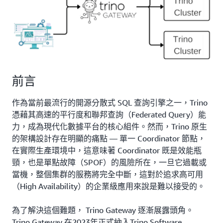
前言
作為當前最流行的開源分散式 SQL 查詢引擎之一，Trino
憑藉其高速的平行度和聯邦查詢（Federated Query）能
力，成為現代化數據平台的核心組件。然而，Trino 原生
的架構設計存在明顯的痛點 — 單一 Coordinator 節點，
在實際生產環境中，這意味著 Coordinator 既是效能瓶
頸，也是單點故障（SPOF）的風險所在，一旦它過載或
當機，整個集群的服務將完全中斷，這對於追求高可用
（High Availability）的企業級應用來說是難以接受的。
為了解決這個難題， Trino Gateway 逐漸展露頭角。
Trino Gateway 在2023年正式納入Trino Software