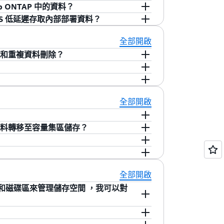
))，或保護 WORM 資料免受勒索軟體攻擊。在
保留，以無限期保留資料，直到移除保留。
pp ONTAP 中的資料？
ORM 檔案或 SnapLock 磁碟區的靈
 for NetApp ONTAP 多可用區域和單一可
從 AWS 低延遲存取內部部署資料？
升組織的資料完整性和內部合規目標，或在使用
ning Authority (DEA)"，以使用
obal File Cache 和 NetApp FlexCache，
Sx for ONTAP 上的 SnapLock，請
Sx for ONTAP 之
資料提供低延遲存取。 如需詳細資訊，請
Cohasset Assessment
WS 以低延遲存取或處理的資料，您可以使用
全部開啟
或 Direct Connect 與 AWS
三方 (D3P)。請務必選取一個 D3P，並將
tApp ONTAP 設定為內部部署資料的快取。如需詳細資
資料壓縮和重複資料刪除？
Gateway 或 VPC 對等互連，從另一個 VPC (包
您從檔案系統 VPC 外部的用戶端 (例如從內
支援資料壓縮和重複資料刪除。這些功能可減少資料所
用 NetApp Global File Cache 或
儲存空間中的耗用量。您可以針對 SSD 儲
理主控台、AWS CLI 或 AWS SDK 來
取，以提供高可用性且低延遲的資料存取。如需詳
至容量集區儲存空間時，將會保留 SSD
會對檔案系統效能造成負面影響。
全部開啟
無論檔案系統的儲存效率組態為何，備份資
提供快速的 RAM 快取讀取和寫入，FSx
定將哪些資料轉移至容量集區儲存？
) 上的網路頻寬，比檔案伺服器和儲存磁碟之間可
案系統時，您就會佈建一定等級的 SSD 儲存容量。當您
於資料壓縮減少了檔案伺服器與儲存磁碟之
至容量集區層級，這是一個成本較低的儲存
統中的每個磁碟區都有與之關聯的分層政策，用於判斷
輸送容量會增加。檔案系統的前端 NIC 飽
如此一來，您只需佈建資料集作用中部分所
移出。您可以從四種分層政策中選擇其中一
透過 Amazon FSx for NetApp
有關使用資料壓縮時輸送量性能的詳細資
量集區儲存中。Amazon FSx 會根據存取
區都採用「自動」分層政策)：
而不是檔案層級，即使特定檔案只有一小部分
存的百分比。建議您將資料集經常存取的部分儲
全部開啟
壓縮 + 重複資料
實現 SSD 等級的效能，同時只需為一小
究和客戶分析顯示，平均而言，經常使用的檔
僅重複資料刪除
器和磁碟區來管理儲存空間 ，我可以對
刪除
區儲存層或從中移出。
碟區的快照相關聯的資料) 才會轉換至容量
機器和磁碟區，以便採用與在內部部署設定