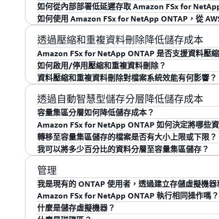
規以滿足法規和合規要求 (例如 SEC 規則 17a-4(f
留 SnapLock 磁碟區上的檔案，也可以進行合法
如何從內部部署低延遲存取 Amazon FSx for NetA
「企業」模式下，您可以保留授權使用者隨時選擇性刪除 W
可以，您可以從內部部署或其他 VPC 存取 Amazon FSx
如何使用 Amazon FSx for NetApp ONTAP，
活性。您應該使用 SnapLock「企業」模式來提
用區域檔案系統。
您可以將通知提供給管理者或您選擇的 "Designated Exami
Amazon FSx for NetApp ONTAP 完全支援 NetApp 的 Gl
SnapLock「合規」模式之前測試保留設定。若要進一步瞭解 F
Amazon FSx for NetApp ONTAP 作為電子儲存隨附於 F
您可以在內部部署這些解決方案，以便為最常讀取的
如果內部部署 NetApp 檔案系統中存在您希望從 A
透過壓縮和重複資料刪除降低儲存成本
若要從內部部署存取多重可用區域檔案系統，可以將 AWS VPN 
參閱
使用 SnapLock
。
報告
參閱 Amazon FSx 文件。
的副本。針對這些需求的用途，AWS 不是指定的第
NetApp FlexCache 將 Amazon FSx for Ne
Amazon FSx for NetApp ONTAP 是否支援
Transit Gateway 搭配使用。您也可以使用 Transit 
此資訊包含在提供給 DEA 的通知中。
訊，請參閱 Amazon FSx 文件。
如何啟用/停用壓縮和重複資料刪除？
括位於其他 AWS 區域的 VPC) 存取檔案系統。如果
是的，Amazon FSx for NetApp ONTAP 
資料壓縮和重複資料刪除對檔案系統效能有何影響？
部部署網路) 存取檔案系統，則應使用 Transit Gateway，或使
耗用的儲存容量，幫助您節省 SSD、容量集區和備份
您可以在建立檔案系統期間或之後的任何時間，使用 AWS 管
NetApp FlexCache 為資料設定遠端辦公室快
存空間中的資料啟用壓縮和重複資料刪除。當資料分層
啟用或停用重複資料刪除。
對大多數工作負載而言，啟用壓縮和重複資料刪除不
透過自動智慧型儲存分層降低儲存成本
細資訊，請參閱 Amazon FSx 文件。
儲存空間中透過壓縮和重複資料刪除節省的儲存量。
容量集區分層如何降低儲存成本？
事實上，壓縮可提高大多數工作負載的整體效能。 為了
料一律都會啟用儲存效率功能。
Amazon FSx for NetApp ONTAP 如何決
for ONTAP 檔案伺服器在前端網路介面卡 (NIC
建立 Amazon FSx for NetApp ONTAP 檔
轉移至容量集區儲存的檔案是否有大小上限或下限？
典型的儲存量節省
用的網路頻寬等級更高。對大多數工作負載來說，由
將資料寫入檔案系統時，不常存取的資料會自動轉移
Amazon FSx for NetApp ONTAP 檔案系
我可以將多少百分比的資料分層至容量集區儲存？
間傳送的資料量，因此使用資料壓縮時，整體檔案系統
層級，會隨著分層至其中的資料量自動擴增和縮減。
該磁碟區內的資料如何轉移至容量集區儲存以及從中
磁碟區中的所有檔案都可以轉移至容量集區儲存，沒有大小上限。
和後，資料壓縮相關輸送容量的增加便會受限。如需
需的 SSD 儲存量，其餘的資料則將儲存在成本較低的容
種 (依預設，使用 AWS Console 建立的所有磁碟
ONTAP，資料會在區塊層級轉移至容量集區儲存，
Amazon FSx 不會限制將資料分層至容量集區儲
管理
訊，請參閱 FSx for ONTAP 文件。
模式自動且智慧地在儲存層之間轉移資料，讓工作負載
不常存取，您也能享有容量集區儲存的成本效益。
存在 SSD 儲存上，以實現最佳效能。根據產業研
僅壓縮
我是現有的 ONTAP 使用者，透過建立存儲虛擬機
自動：資料會根據存取模式，自動轉移至容量集
部分資料支付 SSD 儲存費用。
案佔 20%，而不常存取的檔案佔 80%。
Amazon FSx for NetApp ONTAP 執行相同操作嗎？
僅限快照：只有與先前版本相關聯的資料 (即與磁
什麼是儲存虛擬機器？
可以，您可以為每個檔案系統建立一或多個儲存虛擬
集區儲存層。