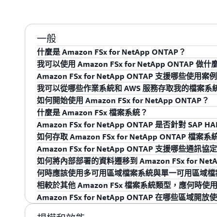
一般
什麼是 Amazon FSx for NetApp ONTAP？
我可以使用 Amazon FSx for NetApp ONTAP 做什
Amazon FSx for NetApp ONTAP 是一種儲
Amazon FSx for NetApp ONTAP 支援哪些使用案
檔案系統。ONTAP 是 NetApp 的檔案系統技術
Amazon FSx for NetApp ONTAP 提供簡單
我可以從哪些作業系統和 AWS 服務存取我的檔案系
Amazon FSx for NetApp ONTAP 提供內部部署
內部部署中執行的幾乎任何用戶端或工作站存取。使
Amazon FSx for NetApp ONTAP 的設計目的是支援
如何開始使用 Amazon FSx for NetApp ONTAP？
全受管 AWS 服務的敏捷性、可擴展性和簡易性。
執行共用檔案儲存，並利用 ONTAP 廣泛使用的資
應用程式，包括 IT 和企業營運應用程式、資料庫 (例如 SAP 
您可以從在 Amazon EC2、Amazon ECS、Amazon EKS
什麼是 Amazon FSx 檔案系統？
Microsoft SQL Server)、主目錄、巨量資料和分析、Electr
OpenShift Service on AWS、Amazon WorkSpaces
若要使用 Amazon FSx for NetApp ONTAP，您
Amazon FSx for NetApp ONTAP 是否針對 SA
如果您要在 AWS 中建置雲端原生應用程式，Amazon FSx
體處理。
Windows 或 macOS 執行個體存取您的資料。您也可以使用 A
戶，可以
註冊 AWS 帳戶
。
檔案系統是 Amazon FSx (也稱為 ONTAP 叢集)
如何存取 Amazon FSx for NetApp ONTAP 檔
展、高效能且功能豐富的檔案儲存，讓您輕鬆建置、
為 VMware Cloud on AWS 軟體定義資料中心 (SD
容量和輸送容量，然後選擇要在其中建立檔案系統的 AW
是，Amazon FSx for NetApp ONTAP 單一可
Amazon FSx for NetApp ONTAP 支援哪些通訊協
的功能，例如透過 NFS、SMB 和 iSCSI 通訊
如果您有內部部署資料，可以使用 Amazon FSx for 
建立 AWS 帳戶後，您就可以透過 AWS 管理主控台、AWS Comm
都有一個系統管理端點，您可以選擇性地使用 ONTAP CLI 
HANA 工作負載，包括 S/4HANA、Business Suite on 
在 Linux 執行個體中，您可以使用標準 Linux 掛
域複寫以及服務品質功能，讓您可以快速輕鬆地實驗
如何將內部部署的資料遷移到 Amazon FSx for NetA
伺服器與 Amazon FSx 之間簡單且安全的備份
Amazon FSx API (以及各種語言特定的軟體開
on HANA，以及 Data Mart Solutions on HANA
資料。在 Windows 執行個體中，使用「映射網路磁碟
Amazon FSx for NetApp ONTAP 支援透過所
Amazon FSx for NetApp ONTAP 做為您的內
何時應該使用多可用區域檔案系統與單一可用區域檔
NetApp BlueXP 建立檔案系統。
中的 SAP HANA 工作負載，方法是利用 ONTAP 的資
檔案系統上的檔案共享。在 macOS 執行個體中，
(SMB) 通訊協定存取共用檔案儲存，並支援對相同資料的
如果您現在要將應用程式資料儲存在網路附接儲存裝置 (NA
如果您目前使用在 NetApp ONTAP 上建置的檔案儲存，您
的雲端高載工作負載。
相較於其他 Amazon FSx 檔案系統類型，應何時使用 Amaz
複寫)，輕鬆快速地管理您的 SAP HANA 資料庫。
統相關聯的 DNS 名稱。如需掛載命令範例，請參閱
取)。
for NetApp ONTAP，您可以將資料遷移至 AW
效地透過 AWS Direct Connect 或 VPN 將您的資料和組態
如果您的應用程式需要在相同 AWS 區域的可用區
Amazon FSx for NetApp ONTAP 在哪些區域開放
Amazon FSx for NetApp ONTAP 文件
。
展性、彈性和安全性，而無需放棄任何您已習慣的 NA
ONTAP。如果您從非 NetApp 檔案系統遷移，可以使用標
用多可用區域檔案系統。FSx for ONTAP 多可用
請參閱
選擇 Amazon FSx 檔案系統
頁面，以取得有關 A
從任何用戶端完成掛載之後，就能如同在本機檔案系
Amazon FSx for NetApp ONTAP 還能透過 iSCS
或 NetApp CloudSync，將資料遷移至 FSx for ONTA
需要復原力的工作負載提供簡單的儲存解決方案。單
資訊。
如需了解 Amazon FSx for NetApp ONTAP