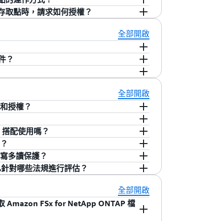
設定為最低五分鐘，而復原時間點目標 (RTO) 為
p ONTAP 檔案系統，來存取 FSx 檔案資料。
的 S3 存取點時，請求如何授權？
定 SnapMirror。
第三方服務與應用程式來處理您的 FSx 資料，同
取點支援透過 Amazon S3 端點使用 S3 物件作
例如 NFS) 以原生方式存取。例如，您可以
ctsV2) 來讀取和寫入您的檔案資料。您可以將多達數
S3 存取點都具有 IAM 存取點政策和相關的
全部開啟
usiness、Amazon SageMaker、Amazon
定應用程式特定許可。連接至 FSx for
的所有請求。對於每個請求，首先，S3 會評
 S3 資料而建置的第三方服務與應用程式來存取資
至 S3 儲存貯體的 S3 存取點相同的精細許可控
VPC 端點政策和服務控制政策，以授權請
件？
出更好的資料驅動決策。
路來源控制 (例如，僅允許從虛擬私有雲端存
Watch
，監控 Amazon FSx for NetApp
估與 S3 存取點關聯的檔案系統使用者是否
每分鐘都會發出 CloudWatch 指標，
 API 呼叫、使用 ONTAP 稽核記錄來監控對
間和基礎設施使用量。這些指標會顯示在
及使用
ONTAP 檔案存取稽核
來監控對檔案系
監控用量並將儲存成本分配給個別團隊，並
全部開啟
提供資料存取。您的資料會繼續儲存在檔案系統
系統和磁碟區的效能趨勢和儲存使用率。您也可
大量資料。
驗證和授權？
TAP 儲存類別。由於您的資料儲存在 FSx 上，因
或是檔案系統或磁碟區的可用儲存容量不足
耐用性、效能和資料管理功能。
 Active Directory (AD) 來整合您現有的
TAP 搭配使用嗎？
的 AD，讓使用者能夠使用其現有的 AD 身
 ONTAP 的原生稽核日誌記錄功能，來稽核終端使用者
密？
Harvest with Grafana
的 NetApp 監控工
過 NFS 或 SMB)。
，ONTAP 會將檔案存取事件記錄到您在
NTAP 的 "vscan" 功能，您可以使用任何第三方防
提供單寫多讀保護？
ows 事件檢視器等應用程式讀取該日誌檔。
何設定 vscan 的說明，請參閱
Amazon FSx
S Key Management Service (AWS KMS)
Lock 已針對哪些法規進行評估？
TAP 的 FPolicy 功能，您可藉此與 AWS 合作夥伴
 FSx for NetApp ONTAP 支援
napLock 為資料提供單寫多讀 (WORM) 保護。您可
itro 型加密，或在傳輸中使用 Kerberos 型加
 狀態，防止在指定保留期限內進行任何修改或刪
 ONTAP 上的 SnapLock 可為必須以不可消除
全部開啟
如需詳細資訊，請參閱
傳輸中資料加密文件
。
保留模式：合規和企業。在「合規」模式下，檔案轉
C 規則 17a-4 (f)、SEC 18a-
zon FSx for NetApp ONTAP 檔
或刪除檔案。您應該使用 SnapLock 合
31(c)-(d) 的法規要求。您可以在指定的保留期限內保