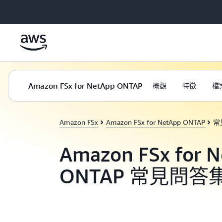
跳至主要內容
Amazon FSx for NetApp ONTAP
概觀
特徵
檔
Amazon FSx
Amazon FSx for NetApp ONTAP
常
Amazon FSx for 
ONTAP 常見問答