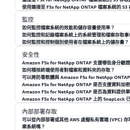
轉和容錯恢復。
劃。
AWS Backup 文件
。
SnapMirror，您可以將複寫的復原點目標 (RPO) 
您可以直接將 S3 存取點連接至您的 FSx for NetAp
使用連接至 FSx for NetApp ONTAP 檔案系統
單位數分鐘。您可以使用 ONTAP CLI 或 REST API 來設
使用 S3 存取點，您能運用與 S3 相容的 AWS 及
連接至 FSx for NetApp ONTAP 檔案系統的 S3 存
時資料仍持續駐留在檔案系統上，並可透過檔案協定 (
業 (例如 GetObject、PutObject、ListObje
連接至 FSx for NetApp ONTAP 檔案系統的每個 
監控
透過 AWS 服務 (包括 Amazon Bedrock、Amazon Q B
百個存取點連接到檔案系統，而每個 S3 存取點都可以設
POSIX 檔案系統使用者，用於授權透過存取點發出
如何監控檔案系統的效能和儲存容量使用率？
Glue 和 Amazon Quicksight) 以及專為處理
NetApp ONTAP 檔案系統的 S3 存取點支援與連接
估所有相關政策，包括使用者政策、存取點政策、S3 
如何監控和記錄檔案系統上的系統管理和檔案存取事
料，讓您能夠發現新洞察、更快創新，並利用資料做
制 (例如，IAM 存取點政策、封鎖公用存取) 和網
您可以透過
Amazon FSx 主控台
中的
Amazon Cloud
求。S3 授權請求後，接著會由檔案系統進行授權，評
如何監控和控制個別使用者在檔案系統上的儲存量？
取)。
ONTAP 檔案系統的效能和儲存容量使用率。您的檔案系統
有權存取檔案系統上的資料。
您可以使用
AWS CloudTrail
監控所有 Amazon FSx
詳細說明整個檔案系統和每個磁碟區的效能、儲存空
ONTAP CLI 和 REST API 的所有系統管理動作，以
您可以在檔案系統上啟用和設定使用者儲存配額，以
安全性
連接到 FSx 檔案系統的 S3 存取點可透過 S3 
Amazon FSx 主控台的監控儀表板中，顯示檔案
統中檔案的存取。
在使用者層級施加限制，以防止任何一個使用者儲存
Amazon FSx for NetApp ONTAP 支援哪些身分
上，FSx 儲存空間會在 S3 API 中顯示為 FSX_ON
以使用這些指標建立警示，在您達到資源使用率閾值
如何稽核終端使用者對檔案和資料夾的存取？
此您可以獲得與 FSx 檔案系統相同的資料可用性、
時提醒您。
Amazon FSx for NetApp ONTAP 透過支援 Microsoft
可以將防毒軟體與 Amazon FSx for NetApp ON
Windows 環境。您可以選擇是否將檔案系統加入組織
Amazon FSx for NetApp ONTAP 支援使用
Amazon FSx for NetApp ONTAP 是否支援資料加
您也可以使用諸如
NetApp Cloud Insights
和
NetApp 
分來驗證並存取 Amazon FSx for NetApp ONTAP (透
對檔案和資料夾的存取。如果您啟用稽核事件日誌記錄
可以，Amazon FSx for NetApp ONTAP 支援 O
Amazon FSx for NetApp ONTAP 是否為資料
具，監控 FSx for ONTAP。
檔案系統中指定的日誌檔。然後，您可以使用 Wind
毒軟體 (在您管理的 VM 上執行) 以保護資料。如需如
是的，Amazon FSx for NetApp ONTAP 會使用您透過 AW
Amazon FSx for NetApp ONTAP 上的 Snap
Amazon FSx for NetApp ONTAP 還完全支援 ON
文件
。
管理的金鑰，自動加密檔案系統的所有資料和靜態備份。Amazon
是的，Amazon FSx for NetApp ONTAP 透過 S
解決方案搭配使用，以監控檔案存取事件。
在特定區域、IP 安全 (IPsec) 通訊協定中使用 AWS N
以將 SnapLock 磁碟區中的檔案轉換為 WORM
對於金融服務行業的客戶，Amazon FSx for NetApp
內部部署存取
密 (如果檔案系統加入 AD)，來加密傳輸中資料。
除。Amazon FSx 透過 SnapLock 支援兩種
和不可重寫格式保留記錄的經紀交易商提供額外支援，以滿足 SE
可以從內部部署或其他 AWS 虛擬私有雲端 (VPC) 存取 Ama
換為 WORM 後，任何使用者在其保留期限內都無法修改
6(e)、FINRA Rule 4511(c) 和 CFTC 條例 1.
案系統嗎？