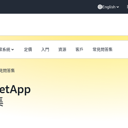
English
案系統
定價
入門
資源
客戶
常見問答集
見問答集
NetApp
集