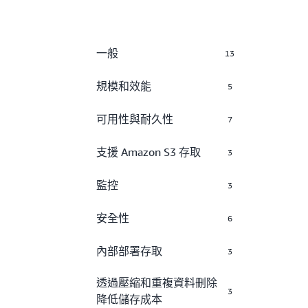
一般
13
規模和效能
5
可用性與耐久性
7
支援 Amazon S3 存取
3
監控
3
安全性
6
內部部署存取
3
透過壓縮和重複資料刪除
3
降低儲存成本