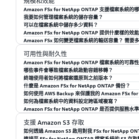
規模和效能
存。
Amazon FSx for NetApp ONTAP 也支援 
內複寫儲存，但是在可用區域之間不需要彈性的使用
品和服務
。
Amazon FSx for NetApp ONTAP 支援檔案系
署檔案伺服器的資料備份、封存或複寫到 Amazon FSx f
您也可以使用 AWS Snowball 將資料遷移到 AWS，而無需
儲存已在內部部署或其他 AWS 區域中儲存之資料
我要如何管理檔案系統的儲存容量？
性，並滿足資料保留和災難復原需求。如果您在內部部署 
述遷移選項的詳細資訊，請參閱
遷移至 Amazon FSx f
僅在可用區域內複寫資料的使用案例進行了成本最佳
每個 Amazon FSx for NetApp ONTAP 
可以在檔案系統中儲存多少資料？
以較低延遲處理的資料，您也可以使用 NetApp FlexCache 將
要儲存裝置是佈建的高效能 SSD 儲存裝置，專為
容量集區儲存是完全彈性的儲存層，會隨著您將資料
Amazon FSx for NetApp ONTAP 提供什麼樣的效
定為內部部署資料的雲端內快取。當作快取使用時，Amaz
有完全彈性的儲存層，可擴展至 PB 級大小，並針對
的資料集部分提供彈性儲存。您不需要為檔案系統容
您可以在單一檔案系統中儲存的資料量幾乎沒有限制
Amazon FSx 如何變更檔案系統的輸送容量？ 需要
內部部署資料集的低延遲存取權。
FSx for NetApp ONTAP 會根據您的存取模
Amazon FSx for NetApp ONTAP 為儲存在
建立檔案系統時，您可以為資料集的作用中部分指定 SS
並將幾乎無限量的資料儲存在檔案系統中。容量集區
儲存在容量集區儲存的資料提供數十毫秒的延遲。您的
Amazon FSx 透過切換為檔案系統提供支援的檔
可用性與耐久性
FSx 主控台中按一下「更新儲存容量」，或在 AWS CLI/API
為隨著時間推移增加的資料集部分提供彈性儲存。
百萬的 IOPS。如需詳細資訊，請參閱
Amazon FSx
輸送容量組態。在此程序期間，檔案系統會經歷自動
Amazon FSx for NetApp ONTAP 檔案系統的可
或縮減檔案系統 SSD 層的容量，同時持續使用。請
碟 IOPS，您可以視需要佈建額外 IOPS。
間才能完成。容錯移轉和容錯恢復程序對 NFS、SMB 
哪些事件會導致檔案系統啟動容錯移轉？
量管理。
Amazon FSx for NetApp ONTAP 檔案系統在 
負載繼續執行，而無需中斷或手動干預。
終端使用者如何將檔案還原到之前版本？
每個 Amazon FSx for NetApp ONTAP 
設計目的是為了即使在 AZ 無法使用的情況下，也
如果作用中檔案伺服器失去可用性，Amazon FSx
什麼是 Amazon FSx for NetApp ONTAP 備份？
且隨時都能變更。此輸送容量決定支援您叢集的檔案
案系統，每個檔案系統是由個別可用區域中的兩個檔
伺服器失敗 (或者，對於多可用區域檔案系統，則是
為了防止終端使用者意外刪除/修改檔案，您可以設
如何使用 AWS Backup 來保護我的 Amazon FSx for
檔案系統時，Amazon FSx 會為您建議輸送容量
己的儲存空間。對於單一可用區域檔案系統，每個檔
對於具有多個檔案伺服器配對的檔案系統，在檔案伺
檔案系統中)，讓終端使用者輕鬆復原檔案變更並比較檔案版
Amazon FSx for NetApp ONTAP 提供原
如何為檔案系統中的資料設定跨區域複寫？
訊，請參閱
效能文件使用者指南
。
伺服器配對提供支援。
時，每個檔案伺服器配對會獨立執行容錯移轉。在變更檔案
以在檔案系統根目錄的 “.snapshot” 目錄中檢視快照。
需求。備份是檔案系統中磁碟區的當機一致和次要離線複本
首先啟用 Amazon FSx。若要進一步了解，請造訪 A
Amazon FSx for NetApp ONTAP 是否提供服務水準
會在計劃的維護期間暫時容錯移轉至備用檔案伺服器
案總管的「先前版本」索引標籤中檢視快照 (在檔案
代表只會儲存最近備份後所做的變更，從而無須複寫
AWS Backup 主控台、API 或 CLI 設定 Amazon FS
Amazon FSx for NetApp ONTAP 支援 NetAp
對於這兩種部署類型，Amazon FSx 會在您的檔
ONTAP CLI 和 REST API 為您的檔案系統設定和變
Amazon FSx 會在您指定的備份期間每天自動備份您的
過 AWS Backup 建立磁碟區的排程和隨選備份，並將這些備份
ONTAP 檔案系統之間複寫資料。您可以設定將資料自動 Ne
提供。如果客戶的每月運行時間百分比在任何帳單週
支援 Amazon S3 存取
受元件故障影響，也會持續監控硬體故障，並在發生
AWS CLI 或 Amazon FSx API 建立其他備
ONTAP 檔案系統上的新磁碟區。您可以使用與其他 AW
Amazon FSx for NetApp ONTAP 檔案系統
SLA
將提供服務補償。
如何透過 Amazon S3 啟用對我 FSx for NetApp 
視需要自動進行容錯移轉和容錯恢復 (通常在 60 
在多個可用區域之間，以實現高耐用性。
備份計劃中標記要保護的磁碟區)，將 Amazon FSx for
將應用程式和使用者容錯移轉至使用另一個 Amazon FSx 
連接至 FSx for NetApp ONTAP 檔案系統的 S3