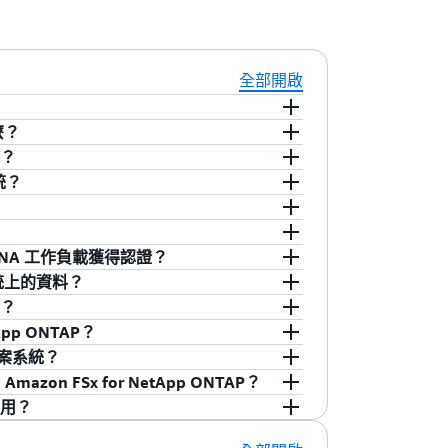
全部開啟
麼？
存服務，可讓客戶在雲端中啟動和執行全受管 ONTAP
例？
，可提供廣泛採用的資料存取和資料管理功能。
、可擴展且功能豐富的共用檔案儲存，您可從 AWS 或
統？
 NetApp 檔案系統類似的功能、效能和 API，以及
用此服務，您只需點擊幾下即可輕鬆啟動和
各種 Linux、Windows 和 macOS 工作負載與
料存取和資料管理功能。
HANA、Oracle DB、Oracle RAC 和
、VMware Cloud on AWS、Red Hat
onic Design Automation (EDA) 以及媒
 和 Amazon AppStream 2.0 上執行的 Linux、
必須擁有 AWS 帳戶。如果您尚未擁有 AWS 帳
P HANA 工作負載獲得認證？
 for NetApp ONTAP 可提供簡單、可擴
mazon FSx for NetApp ONTAP 做
 中的主要資源。您可以為檔案系統指定 SSD 儲存
案系統上的資料？
測試和執行雲端原生應用程式。它提供強大
DC) 的外部資料儲存。
S 虛擬私有雲端 (VPC)。每個檔案系統
用區域檔案系統已獲得 SAP 認證，可向上擴展 SAP
定？
協定對資料的多通訊協定存取、即時資料複製、跨區
NetApp ONTAP 透過設定您的內部部署檔案
and Line Interface (AWS CLI) 和
或 ONTAP REST API 來管理資料。
HANA、BW/4HANA、Business Warehouse
載命令，以及與磁碟區相關聯的 DNS 名稱來存取
並最佳化應用程式使用資料的方式。
pp ONTAP？
、封存和複寫，簡化業務持續性。您也可以使用
發套件) 建立檔案系統來開始使用。您也可以使用
。使用 FSx for ONTAP，您可以簡化及加速 AWS
機」功能將磁碟機代號 (例如，Z:) 映射到
有版本的網路檔案系統 (NFS) 和伺服器訊息區塊
部部署資料在 AWS 上的快取，加速在 AWS 中執行
案系統？
料管理功能 (例如快照、複製和 SnapMirror
使用「連線至伺服器」功能來連線至與檔案系
多通訊協定存取 (即並行 NFS 和 SMB 存
S) 內部部署中，使用 Amazon FSx
可以使用 NetApp SnapMirror 快速有
on FSx for NetApp ONTAP？
如需詳細資訊，請參閱
SAP HANA on AWS 與
Amazon FSx 文件
。
S，並享受在 AWS 中執行應用程式的靈活性、可擴
複製到 Amazon FSx for NetApp
域之間具備高可用性和耐用性的儲存，則應使
使用？
S 功能。
準複製工具 (例如，rsync、Robocopy)
區域檔案系統為在相同 AWS 區域的可用區域中
mazon FSx 檔案儲存服務之間差異的詳細
統一般使用檔案系統中的檔案和目錄。
I 和 NVMe-over-TCP 通訊協定提供共用區塊儲
P。
一可用區域檔案系統是針對需要在可用區域
 在不同區域服務可用性的詳細資訊，請參閱
區域性產