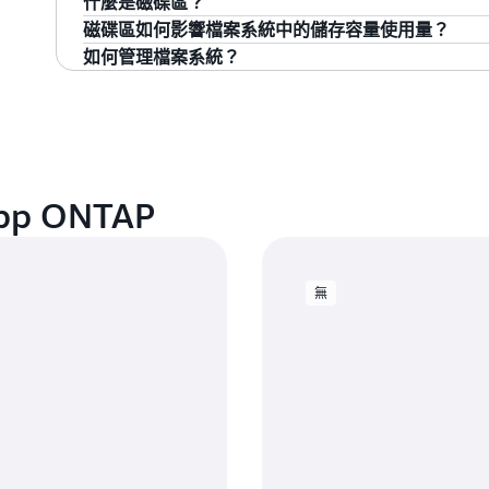
什麼是磁碟區？
ONTAP 叢集的相同方式，來設定檔案系統。
儲存虛擬機器 (SVM) 是隔離式檔案伺服器，具有
一般用途檔案共
全部：所有資料在寫入磁碟區不久後便會轉移至
磁碟區如何影響檔案系統中的儲存容量使用量？
50%
點。當您存取 Amazon FSx for NetApp ON
用
磁碟區是儲存檔案、目錄、iSCSI LUN 或 NVM
如何管理檔案系統？
無：停用分層至容量集區儲存
SVM 端點。當您使用 AWS Console 建立檔案系統
建，即僅會耗用其儲存資料所需的儲存容量。每個磁碟
您可以設定每個磁碟區的大小，以限制磁碟區可儲存
設的 SVM。
大小。儘管每個磁碟區都有一個設定的大小，但磁碟
Amazon FSx 是全受管服務，可為您管理所有檔案儲存
如果選擇「自動」或「僅限快照」的分層政策，您還可以
您可以使用 AWS Console、AWS CLI、Amazon FSx
需的儲存容量。
部署及維護複雜檔案系統基礎結構的繁瑣工作。
183 天之間)，指定部分資料應該處於非作用中多
虛擬伺服器和桌
每個 SVM 都是虛擬資源，這表示檔案系統中的 SV
區。您也可以透過檔案系統或 SVM 的管理端點，使用 ONTAP
55%
資料。
面
個 SVM 都是隔離式檔案伺服器，因此如果您有多個使用
更新和刪除磁碟區。
若要建立、檢視和刪除檔案系統、SVM、磁碟區和備份，您可
上的資料，則可以為每個使用者或群組建立單獨的 S
Amazon FSx API 或 NetApp BlueXP。
pp ONTAP
可以在檔案系統中設定服務品質 (QoS) 政策，以限制
若要存取其他 ONTAP 功能，例如 SMB 共用、快照或 S
確保個別工作負載不會影響同一檔案系統上的其他使用
資料庫
65-70%
CLI 或 ONTAP REST API。如需詳細資訊，請參閱
Ama
Console、AWS CLI 或 Amazon FSx SDK 在檔案
取 ONTAP CLI 和 REST API」。
無
工程資料
55%
地震資料
40%