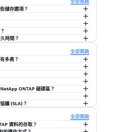
全部開啟
AWS 與內部部署之間的混合工作負載。您可以將內部部
案例所建置，例如開發和測試工作負載，或
統的哪些儲存選項？
or NetApp ONTAP，以簡化業務連續
使用 Direct Connect 或 VPN。如需上
的次要複本。單一可用區域檔案系統針對這些
NetApp 檔案系統中有想存取或從 AWS
or NetApp ONTAP
部落格文章。
化。
檔案系統都有兩個儲存層：主要儲存和容量集區儲存。主
 Amazon FSx for NetApp ONTAP 設
資料集的作用中部分打造。容量集區儲存是具
分層自動擴增和縮小，為隨著時間推移增加
能？
on FSx 可提供 AWS 運算執行個體對
不常存取的資料進行成本最佳化。Amazon
量集區中的資料佈建儲存。
。
多久時間？
式在儲存層之間自動轉換資料，讓您降低儲存成本，
 SSD 儲存上的資料提供一致、低於一毫秒的延遲，為
D 儲存容量。您也可以隨時在 Amazon
儲存會隨著您將資料分層自動擴增和縮小，
檔案系統可向上擴展至數十 GB/秒以及數
案伺服器更新檔案系統的輸送容量，以符合新的
全部開啟
 中呼叫 “update-file-system”，增加
 效能文件
。 每 GB 的 SSD 儲存都包含 3 個磁
容錯移轉和容錯恢復，通常需要幾分鐘的時
靠性有多高？
參閱
Amazon FSx 文件
，進一步了解儲存容
和 iSCSI 用戶端完全透明，這可讓您的工作
AWS 可用區域 (AZ) 中具有高可用性和耐用性，而且
檔案系統都有您在建立檔案系統時所設定的輸送容量，而
能為資料提供持續可用性。對於多可用區域檔
 就會自動執行容錯移轉。這可能是作用中檔案
伺服器所支援的基準和高載網路速度。建立
案伺服器提供支援，每個檔案伺服器都有自
作用中檔案伺服器的可用區域失敗) 所造成。
定定期「快照」(資料的時間點映像，儲存在
 NetApp ONTAP 磁碟區？
，或者您可以選取所需的輸送容量。如需詳細資
案系統都由相同可用區域中的一或多個檔案
服器配對中作用中檔案伺服器失去可用性
本。Linux 和 macOS 終端使用者可
生備份功能，其設計目的是支援封存、資料保留和合規
系統的輸送容量時，Amazon FSx 也
Windows 終端使用者可以在 Windows 檔
。Amazon FSx 備份是增量備份，這
WS Backup 中的受保護服務。接著可透過
協議 (SLA)？
。
或資料夾上按一下滑鼠右鍵時)。您可以使用
資料以節省備份儲存費用。根據預設，
x for NetApp ONTAP 磁碟區的備份。您可以透
p SnapMirror，這是一種複寫技術，可以用於在兩個
案伺服器之間自動複寫您的資料，以保護資料不
更快照排程
磁碟區。您可以隨時使用 AWS Console、
還原為 Amazon FSx for NetApp
。
tApp SnapMirror 複寫到另一個
期內低於我們的服務承諾，
Amazon FSx
全部開啟
故障時自動替換基礎設施元件。檔案系統會
份。 多可用區域和單一可用區域檔案系統的備份都儲存
S 資源相同的方式 (可以是指定 ARN 或在
，包括其他 AWS 區域的檔案系統。如有需要，您可以
ONTAP 資料的存取？
秒內)，而用戶端會對檔案系統自動進行容錯移
 NetApp ONTAP 磁碟區新增至備份計
for NetApp ONTAP 檔案系統。使用
 存取點的運作方式？