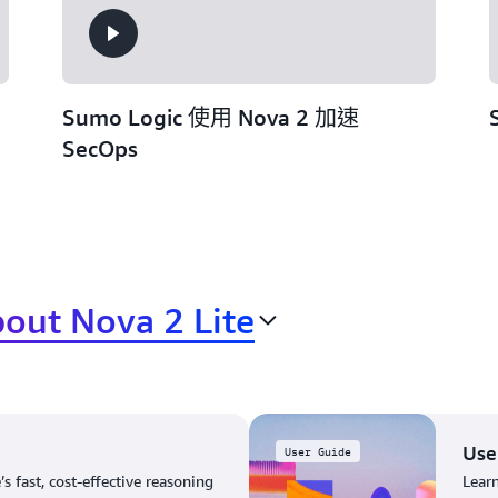
Sumo Logic 使用 Nova 2 加速
SecOps
out Nova 2 Lite
Use
User Guide
s fast, cost-effective reasoning
Learn