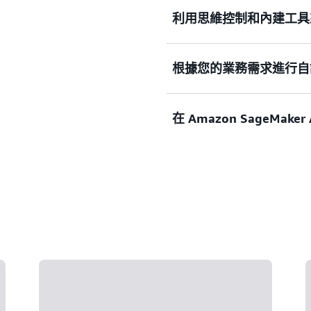
利用思維控制和內建工具
Nova 2 模型可提供低
用程式，例如即時文字生成
根據您的業務需求進行自
Nova 2 提供靈活的思維
對效能、成本和速度之間的取捨
和 Code Interpret
在 Amazon SageMake
Nova 2 Lite 可為
Amazon Bedrock 和 Am
獲得這些功能，包括訓練前、受監
Nova 2 Lite 也可用於透過
可以部署使用 Amazon Sag
型。
SageMaker Infer
型、自動擴展原則和並行設
Nova 模型的推論價格效能