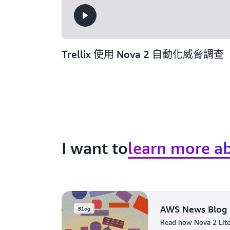
Trellix 使用 Nova 2 自動化威脅調查
I want to
learn more ab
AWS News Blog
Blog
Read how Nova 2 Lite’