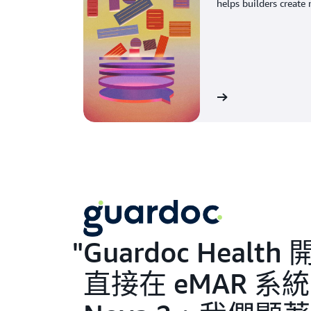
helps builders create
Read the blog
Guardoc Hea
直接在 eMAR 