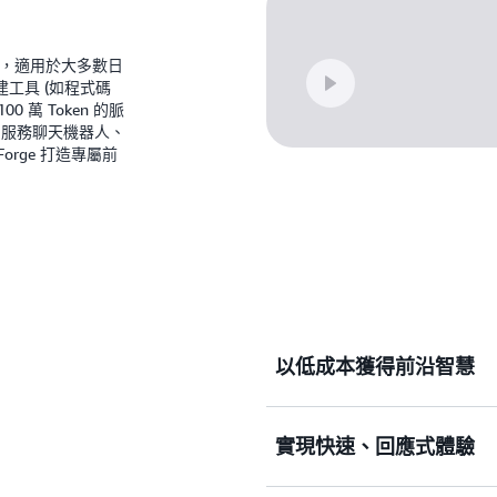
理模型，適用於大多數日
工具 (如程式碼
 萬 Token 的脈
戶服務聊天機器人、
Forge 打造專屬前
以低成本獲得前沿智慧
實現快速、回應式體驗
Nova 2 模型可在各種
成本和高 Token 效率