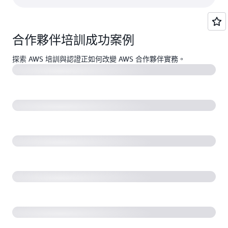
IBM Consulting 為客戶轉型取得超過 22,000 項 AWS 認
證
合作夥伴培訓成功案例
探索 AWS 培訓與認證正如何改變 AWS 合作夥伴實務。
Cisco 採用 AWS Skill Builder 提升雲端技能
Salesforce 利用 AWS 培訓培養雲端原生技能的三種方式
Rackspace Technology 憑藉 2,400 多項 AWS 認證來提
高人力永續發展能力
Cloudreach 在 AWS 上培訓入門級人才以滿足客戶需求
EPAM 透過 ITSkills4U 計畫在艱難時期助力烏克蘭居民
的職涯發展