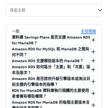
頁面主題
一般
全部開啟
資料庫 Savings Plans 是否支援 Amazon RDS
for MariaDB？
Amazon RDS for MySQL 和 MariaDB 之間有
支援，您可以針對 Amazon RDS for MariaDB 用量
何不同？
購買資料庫 Savings Plans，承諾在 1 年期內保持
MariaDB Server
是由 MySQL 原始開發人員建立的
Amazon RDS 支援哪些版本的 MariaDB？
穩定用量時可降低高達 20% 的成本。 關於符合資
一個熱門開放原始碼關聯式資料庫。MariaDB 具
Amazon RDS 如何區分「主要」和「次要」版
格用量的其他資訊，請參閱
資料庫 Savings Plans
Amazon RDS 目前支援 MariaDB 主要版本 10.4、
有一些不同於 Amazon RDS for MySQL 的功能。
本及版次？
定價頁面
。
10.5、10.6、10.11 和 11.4。
如需詳細資訊，請參閱
Amazon RDS 使用者指
Amazon RDS 是否提供升級引擎版本或淘汰目
在 MariaDB 環境中，版本編號的編排方式如下：
南
。
前支援的引擎版本的指導？
MariaDB 版本 = X.Y.Z
是。請參閱
Amazon RDS 常見問答集
。
RDS for MariaDB 資料庫執行個體的主要使用
者會擁有哪些權限？
X = 主要版本，Y = 版次級別，Z = 版次系列內的
當您建立新的資料庫執行個體時，您使用的預設
Amazon RDS for MariaDB 的每個主要版本支
版本編號。
主要使用者會獲得特定權限。如需相關權限的清