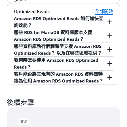
戲應用程式) 非常有幫助。
行個體類別支援 Optimized Writes 也不支援。
RDS for MariaDB 客戶可使用 Amazon RDS
Optimized Reads
全部開啟
Optimized Writes，無需支付額外費用。
Amazon RDS Optimized Reads 如何加快查
詢效能？
使用 MariaDB 中的臨時物件處理查詢的工作負載
哪些 RDS for MariaDB 資料庫版本支援
可受惠於
Amazon RDS Optimized Reads
。
Amazon RDS Optimized Reads？
Optimized Reads 會將臨時物件置放在資料庫執行
哪些資料庫執行個體類型支援 Amazon RDS
Amazon RDS Optimized Reads 適用於 10.4.25、
個體的 NVMe 型執行個體儲存體，而非 Amazon
Optimized Reads？ 以及在哪些區域提供？
10.5.16、10.6.7、10.11.4 及更新版本上的 RDS
Elastic Block Store 磁碟區中。這將使複雜的查詢
我何時需要使用 Amazon RDS Optimized
for MariaDB。
對於執行個體與區域可用性，請參閱
使用 Amazon
處理速度加快高達 2 倍。
Reads？
RDS Optimized Reads 改善 RDS for MariaDB 查詢
客戶應在有需要複雜查詢，一般用途分析，或需
客戶能否將其現有的 Amazon RDS 資料庫轉
效能文件頁面
。
要繁瑣分組、排序、雜湊彙總、高負載聯結和通
換為使用 Amazon RDS Optimized Reads？
用資料表運算式 (CTE) 的工作負載時使用 Amazon
可以。客戶可以透過移動您的工作負載至啟用
RDS Optimized Reads。這些使用案例會引發建立
Optimized Read 的執行個體，將他們的現有
臨時表格，使 Optimized Reads 能夠加快您的工
後續步驟
Amazon RDS 資料庫轉換為使用 Amazon RDS
作負載查詢處理。
Optimized Reads。預設也會套用 Optimized
Reads 到所有支援的執行個體類別。
資源