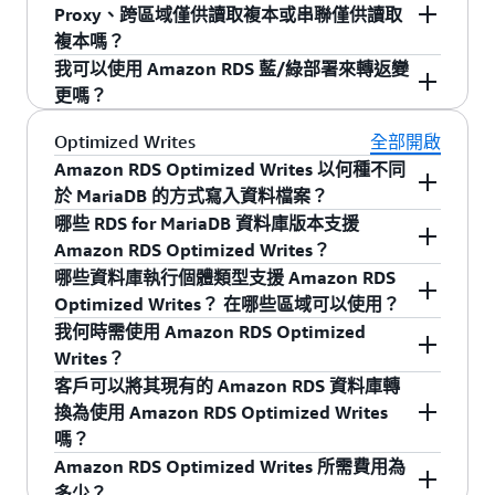
環境追趕上進度為止。藍/綠部署還會對您的藍色
如果您的藍色環境是自我管理邏輯複本或訂閱用
主要資料庫執行個體和一個僅供讀取複本) 上執行
Proxy、跨區域僅供讀取複本或串聯僅供讀取
將流量重新引導至綠色環境，使綠色環境成為新
和綠色環境中的主要和複本執行運作狀態檢查。
戶，我們將封鎖轉換。我們建議您先停止複寫至
一個 MariaDB 10.4 資料庫，它們位於 us-east-1
複本嗎？
的藍色環境。藍/綠部署的設計允許轉換完成後在
藍色環境，繼續轉換，然後繼續複寫。
AWS 區域並採用多可用區 (MAZ) 組態。每個
不，Amazon RDS 藍/綠部署不支援
Amazon RDS
我可以使用 Amazon RDS 藍/綠部署來轉返變
綠色環境上執行寫入，確保轉換流程中不會遺失
它還會執行複寫運作狀態檢查。例如，確定複寫
r5.2xlarge 資料庫執行個體均設定為 20 GiB 一般
Proxy
、跨區域僅供讀取複本或串聯僅供讀取複
更嗎？
任何資料。
是否已停止或是否有錯誤。它會偵測藍色和綠色
相反，如果您的藍色環境是自我管理邏輯複本或
用途
Amazon Elastic Block Storge (EBS)
。
本。
不可以。您暫時無法使用 Amazon RDS 藍/綠部署
環境之間的長時間交易異動。您可以指定最長的
發布者的來源，您可以繼續轉換。但是，您將需
Optimized Writes
全部開啟
來轉返變更。
容許停機時間，最短為 30 秒，而且當您進行中的
要更新自我管理複本，以在轉換後從綠色環境進
您要使用 Amazon RDS 藍/綠部署建立藍色執行個
Amazon RDS Optimized Writes 以何種不同
交易超出此值，轉換將會逾時。
行複寫。
體拓撲的複製項目，執行它 15 天 (360 小時)，然
於 MariaDB 的方式寫入資料檔案？
後在成功轉換以後刪除藍色執行個體。藍色執行
哪些 RDS for MariaDB 資料庫版本支援
個體的隨需價格為每小時 1.926 美元 (執行個體 +
MariaDB 透過在記憶體中以 16 KiB 頁面大小將資
Amazon RDS Optimized Writes？
EBS 成本)，所以 15 天的成本為 1,387 美元。這
料寫入到耐久儲存兩次 (先到「雙寫緩衝」，然後
Amazon RDS Optimized Writes 適用於 MariaDB
哪些資料庫執行個體類型支援 Amazon RDS
15 天使用藍/綠部署的總成本為 2,774 USD，是在
再寫入表格儲存)，避免使用者資料遺失。
10.6.10 及更新版本。
Optimized Writes？ 在哪些區域可以使用？
該期間執行藍色執行個體所產生成本的 2 倍。
Amazon RDS Optimized Writes
利用
AWS Nitro
我何時需使用 Amazon RDS Optimized
System
的
寫入損壞防護
功能，在一個步驟中以可
對於執行個體與區域可用性，請參閱
使用 Amazon
Writes？
靠而持久的方式直接將您的 16 KiB 資料頁面寫入
RDS Optimized Writes for MariaDB 改善寫入效能
客戶可以將其現有的 Amazon RDS 資料庫轉
到您的資料檔案。
文件頁面
。
所有 Amazon RDS for MariaDB 使用者應實作
換為使用 Amazon RDS Optimized Writes
Amazon RDS Optimized Writes，最多可將寫入交
嗎？
易輸送量增加 2 倍。此項功能對有大量寫入工作
此最初版本目前不支援為您的現有資料庫執行個
Amazon RDS Optimized Writes 所需費用為
負載的應用程式 (如數位支付、金融交易和線上遊
體啟用 Amazon RDS Optimized Writes，即便執
多少？