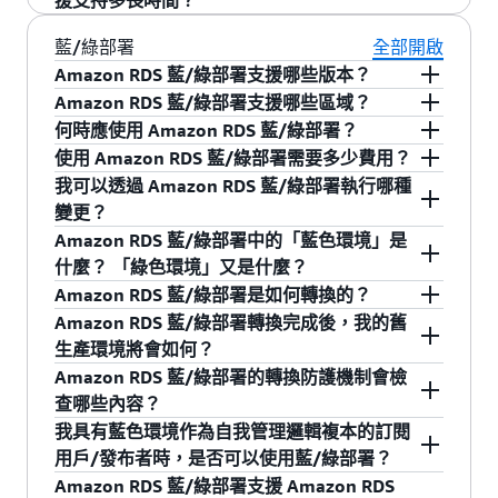
援支持多長時間？
以 Amazon RDS 的觀點而言，如果主要版本或版
單，請參閱
Amazon RDS 使用者指南中的主要使
如需支援結束日期，請參閱
Amazon RDS for
次級別變更，即視為主要版本變更。範例：從
藍/綠部署
全部開啟
用者帳戶權限
。
MariaDB 發佈日曆
。
10.0.X -> 10.1.X。
Amazon RDS 藍/綠部署支援哪些版本？
Amazon RDS 藍/綠部署支援哪些區域？
如果版次內的版本編號有所變更，則視為次要版
Amazon RDS 藍/綠部署
可在 RDS for MariaDB
Amazon RDS 藍/綠部署可在所有適用的 AWS 區
本變更。範例：從 11.4.4 -> 11.4.5。
何時應使用 Amazon RDS 藍/綠部署？
10.4 及更高版本中使用。請參閱
RDS for MariaDB
域和 AWS GovCloud 區域使用。
使用 Amazon RDS 藍/綠部署需要多少費用？
文件
，進一步了解可用的版本。
Amazon RDS 藍/綠部署可讓您進行更安全、更簡
我可以透過 Amazon RDS 藍/綠部署執行哪種
單、更快速的資料庫變更。藍/綠部署非常適合主
在綠色或藍色執行個體上執行您的工作負載所產
變更？
要或次要版本資料庫引擎升級、作業系統更新、
生的成本相同。在藍色和綠色執行個體上執行的
Amazon RDS 藍/綠部署讓您可以更安全、更輕
Amazon RDS 藍/綠部署中的「藍色環境」是
綠色環境中的結構描述變更等不會破壞邏輯複寫
成本包括我們針對資料庫執行個體
目前標準定
鬆，並且更快速地執行資料庫變更，例如，主要
什麼？ 「綠色環境」又是什麼？
的使用案例，例如在表末尾新增新欄或資料庫參
價
、儲存成本、讀取/寫入 I/O 的成本，以及任何
或次要版本升級、結構變更、執行個體擴展、引
在 Amazon RDS 藍/綠部署中，藍色環境是您當前
Amazon RDS 藍/綠部署是如何轉換的？
數設定變更。
已啟用功能的成本，如備份和
Amazon RDS
擎參數變更和維護更新等。
的生產環境。綠色環境是您的預備環境，它將在
Amazon RDS 藍/綠部署轉換完成後，我的舊
Performance Insights
的成本。
當 Amazon RDS 藍/綠部署啟動轉換後，它會同時
轉換後成為您的新生產環境。
生產環境將會如何？
您可以使用藍/綠部署透過單一轉換同時進行多個
阻止寫入到藍色和綠色環境，直至轉換完成為
Amazon RDS 藍/綠部署不會刪除您的舊生產環
Amazon RDS 藍/綠部署的轉換防護機制會檢
資料庫更新。這可讓您隨時掌握安全修補程式的
實際上，在藍/綠部署的使用壽命內，您要支付的
止。轉換期間，預備環境或綠色環境將追趕藍色
境。如果需要，您可以對它進行存取，以執行額
查哪些內容？
最新資訊、改善資料庫效能，並以短暫且可預測
費用大約是在資料庫執行個體上執行工作負載成
環境進度，確保藍色和綠色環境之間資料的一致
外的驗證和效能/迴歸測試。若不再需要舊生產環
我具有藍色環境作為自我管理邏輯複本的訂閱
的停機時間存取較新的資料庫功能。
本的 2 倍。
性。
Amazon RDS 藍/綠部署的轉換防護機制會在轉換
境，您可以將其刪除。標準帳單費用包含舊生產
用戶/發布者時，是否可以使用藍/綠部署？
前阻止寫入您的藍色和綠色環境，直至您的綠色
例如，您在兩個 r5.2xlarge 資料庫執行個體 (一個
執行個體的成本，直至您將它們刪除為止。
Amazon RDS 藍/綠部署支援 Amazon RDS
一旦藍色和綠色環境完成同步，藍/綠部署會透過