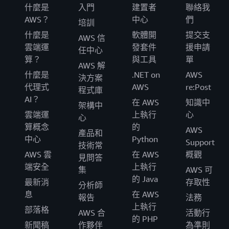
什麼是
入門
建置者
聯絡我
AWS？
中心
們
培訓
什麼是
軟體開
提交支
AWS 信
雲端運
發套件
援申請
任中心
算？
與工具
單
AWS 解
什麼是
.NET on
AWS
決方案
代理式
AWS
re:Post
程式庫
AI？
在 AWS
知識中
架構中
雲端運
上執行
心
心
算概念
的
AWS
產品和
中心
Python
Support
技術常
AWS 雲
在 AWS
概觀
見問答
端安全
上執行
集
AWS 可
的 Java
最新消
存取性
分析師
息
在 AWS
報告
法務
上執行
部落格
AWS 合
活動行
的 PHP
新聞稿
作夥伴
為準則