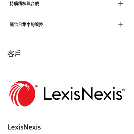
持續稽核與合規
AWS IAM Identity Center
護，讓您無須處理複雜的憑證管理活動。透過防火牆
的整合，可讓您使用第三方身分提供者 (IdP) 獲得順
規則控制對資料倉儲叢集的網路進行存取。使用
Amazon Redshift 與 AWS CloudTrail 整合，以對所
暢的單一登入體驗。角色型存取控制權 (RBAC) 可簡
Amazon 虛擬私有雲端 (VPC)
簡化且集中的管控
有的 Redshift API 呼叫進行稽核。Amazon Redshift
化 Amazon Redshift 中的安全許可，並根據許可權限
，將 Redshift 資料倉儲叢集隔離在您自己的虛擬網
會記錄所有 SQL 操作，包括連接嘗試、查詢和資料
和資料敏感度，以廣泛或精細的層級控制最終使用者
路中。您可以在靜態和傳輸過程中保持資料加密。
使用 AWS Lake Formation 簡化 Amazon Redshift 資
倉儲變更。它透過將延遲最小化，同時將 Amazon
對資料的存取。根據具有資料欄層級安全 (CLS) 和資
AWS 的架構設計堪稱最安全的全球雲端基礎結構，
料共用的管控，以集中管理整個組織共用的資料。透
CloudWatch 作為新的日誌目的地，以便更快地交付
料列層級安全 (RLS) 控制項的角色，限制資料的存取
可用於建置、遷移和管理應用程式和工作負載。
客戶
過 AWS Lake Formation 管控資料共用，您現在可以
稽核日誌以供分析。您可以選擇將稽核日誌直接串流
權限。結合這些控制項以強制精細存取資料。在
更清楚地掌握和控制組織內各帳戶共用的資料。資料
到 Amazon CloudWatch 以進行即時監控。Amazon
Amazon Redshift 中使用動態資料遮罩，根據職務角
管理員只需定義一次政策，即可在 Amazon Redshift
Redshift 提供強大的合規架構及進階工具和安全措
色/許可權限和資料敏感度層級，在查詢時選擇性地
資料共用間一致地執行政策，以提升資料安全並管理
施，客戶可使用這些措施來評估、達成和證明符合適
遮蓋個人資訊資料。
精細的授權。
用法律和法規要求的合規性。
LexisNexis