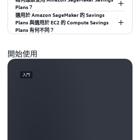
如需更多資訊，請造訪
資料庫 Savings Plans 定價
化跨資料庫服務的成本管理，則應選擇資料庫
料庫 Savings Plans 來涵蓋目前未受預留執行個體
SageMaker Data Wrangler、SageMaker
Plans？
頁面
與
AWS Savings Plans 常見問答集
。購買
例如，您可購買 RI 來涵蓋 Amazon Aurora MySQL
Savings Plans。若您針對特定執行個體類型擁有
涵蓋的用量，無需等待現有預留執行個體承諾到
Training、SageMaker Real-Time Inference，以
適用於 Amazon SageMaker 的 Savings
Savings Plans 後，符合資格的用量將自動以
的 db.r5 執行個體，同時購買 Savings Plans 來涵
如果您具有一致的 Amazon SageMaker 執行個體
穩定、可預測的工作負載，或希望透過較長的 3
期。
及 SageMaker Batch Transform，而不論執行
Plans 與適用於 EC2 的 Compute Savings
Savings Plans 折扣價格計費，超出承諾的任何用
蓋 Amazon Aurora PostgreSQL 的 db.r8g 執行個
用量 (以 USD/小時計費)，並使用多個 SageMaker
年期承諾將節省最大化，則預留執行個體是理想
個體系列、大小或區域為何。例如，您可以隨
Plans 有何不同？
量則按一般隨需費率計費。購買後 8 小時內，您
體及無伺服器用量。此方法確保客戶能在舊世代
元件或期望您的技術組態 (例如，執行個體系列、
的選擇。
時將用量從美國東部 (俄亥俄) 執行的 CPU 執
應可在帳單中看到節省金額。
執行個體上維持現有節省，同時透過資料庫
區域) 隨時間的推移而變更，SageMaker Savings
適用於 Amazon SageMaker 的 Savings Plans 與適
行個體 ml.c5.xlarge 變更為美國西部 (奧勒岡)
Savings Plans 在新一代執行個體上獲得額外彈
Plans 可讓您更輕鬆地最大程度實現節省，同時靈
用於 EC2 的 Savings Plans 的差異在於他們所包含
執行的 ml.Inf1 執行個體，以推導工作負載，
開始使用
性。
活地根據應用程式需求或新創新變更基礎技術組
的服務。SageMaker Savings Plans 僅適用於
並自動繼續支付 Savings Plans 的價格。
態。Savings Plans 費率會自動套用至所有符合資
SageMaker ML 執行個體用量。
格的機器學習 (ML) 執行個體用量，而無需手動修
入門
改。