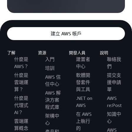
建立 AWS 帳戶
了解
資源
開發人員
說明
什麼是
入門
建置者
聯絡我
AWS？
中心
們
培訓
什麼是
軟體開
提交支
AWS 信
雲端運
發套件
援申請
任中心
算？
與工具
單
AWS 解
什麼是
.NET on
AWS
決方案
代理式
AWS
re:Post
程式庫
AI？
在 AWS
知識中
架構中
雲端運
上執行
心
心
算概念
的
AWS
產品和