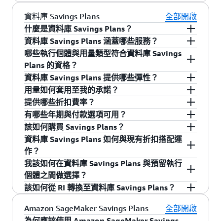
在跨越任何 AWS 區域運算用量的帳單金額，即使
否，Savings Plans 不提供容量保留。但是，您可
針對個別執行個體系列的使用承諾 (例如，維
用其他 Savings Plans（如有）。
在用量改變時亦然。這項服務可讓您靈活地使用
以使用
隨需容量保留
來預留容量，並使用 Savings
是。您可以繼續購買 RI，以保持與現有成本管理
吉尼亞北部的 M5 用量)。這會自動降低您在該
資料庫 Savings Plans
全部開啟
最適合您需求的運算選項且可持續節省成本，而
Plans 以較低的價格支付費用。
流程的相容性，並且您的 RI 將配合 Savings
區域中所選執行個體系列的成本，而無須考慮
什麼是資料庫 Savings Plans？
且這一切都不需要進行交換或進行修改。
Plans，以減少總體帳單。然而，隨著您的 RI 到
可用區域、大小、作業系統或租用。藉助 EC2
資料庫 Savings Plans 涵蓋哪些服務？
資料庫 Savings Plans 是彈性定價模式，只要您承
期，我們建議您註冊 Savings Plans，因為它們提
Instance Savings Plans，您可以靈活地變更該
哪些執行個體與用量類型符合資料庫 Savings
Compute Savings Plans 可節省高達 66％ 的費用
諾在 1 年期內達到特定用量 (以每小時美元金額計
資料庫 Savings Plans 的涵蓋範圍包括 Amazon
供的節省與 RI 相同，但具有更大的靈活性。
區域系列中執行個體間的用量。例如，您可以
Plans 的資格？
(如同可轉換 RI 一樣)，可自動降低任何 EC2 執行
算)，即可享有 AWS 資料庫服務的節省優惠。
Aurora、Amazon RDS、Amazon DynamoDB、
從執行 Windows 的 c5.xlarge 移轉至執行
資料庫 Savings Plans 提供哪些彈性？
個體用量的成本，而不受區域、執行個體系列、
Amazon ElastiCache、Amazon DocumentDB
資料庫 Savings Plans 涵蓋所有符合資格服務中的
Linux 的 c5.2xlarge，並自動受益於 Savings
用量如何套用至我的承諾？
大小、作業系統、租用，甚至 AWS Fargate 和
(with MongoDB compatibility)、Amazon
第 7 代及更新版本的執行個體。涵蓋範圍僅限於
資料庫 Savings Plans 針對承諾的使用方式提供廣
Plans 價格。
提供哪些折扣費率？
AWS Lambda 的影響。EC2 Instance Savings
Neptune、Amazon Keyspaces (適用於 Apache
ElastiCache 的 Valkey 執行個體與 Timestream 的
泛彈性。您可在所涵蓋的資料庫服務間移動用
您的資料庫 Savings Plans 承諾會自動以折扣費率
有哪些年期與付款選項可用？
Plans 可節省高達 72％ 的費用 (如同標準 RI 一
Cassandra)、Amazon Timestream 以及 AWS
InfluxDB 執行個體。資料庫 Savings Plans 亦涵蓋
量、切換符合資格的執行個體類型與大小、在支
套用至您的用量。超出承諾的任何用量將按隨需
透過資料庫 Savings Plans，您可節省高達 35% 的
是適用
Amazon SageMaker Savings Plans
該如何購買 Savings Plans？
樣)，無論大小、作業系統或租用情況如何，均可
Database Migration Service (DMS)。隨著新資料
無伺服器產品 (如 Aurora Serverless、ElastiCache
援的區域間轉移、採用新推出的執行個體世代，
費率計費。此自動套用機制確保您無需手動管理
費用，具體折扣費率取決於特定的資料庫服務與
資料庫 Savings Plans 提供無預付費用的 1 年期方
於 Amazon SageMaker 的彈性定價模式，可換
資料庫 Savings Plans 如何與現有折扣搭配運
根據所選區域 (例如，維吉尼亞北部的 M5) 中給定
庫服務符合資格，將會自動納入您現有資料庫
Serverless for Valkey、Amazon DocumentDB 無
以及在佈建與無伺服器部署模式間移動。例如，
個別預留，即可享有節省優惠。
用量類型。您可於
資料庫 Savings Plans 定價頁面
案。欲支付預付費用的客戶，可透過帳單主控台
您可以從 AWS 帳單與成本管理主控台或使用 API
取在 1 年或 3 年期的用量承諾 (以 USD/小時計
作？
EC2 執行個體系列中的任何執行個體用量，自動
Savings Plans 承諾的涵蓋範圍。
伺服器與 Neptune Serverless)，以及 DynamoDB
有了資料庫 Savings Plans，您可在 Aurora db.r7g
找到依用量類型與服務分類的詳細費率。
中的
預先付款
功能付款。「預先付款」是現有的
CLI 來開始使用 Savings Plans。為獲得最大幅度
費)。Amazon SageMaker Savings Plans 提供
我該如何在資料庫 Savings Plans 與預留執行
為您節省費用。
和 Keyspaces 的隨需與佈建輸送量。
與 db.r8g 執行個體間切換、將工作負載從歐盟
AWS 帳單與成本管理功能，讓您能預先支付 AWS
的節省，您可利用主控台提供的購買建議來承諾
資料庫 Savings Plans 的折扣無法與同一工作負載
最大靈活性，並協助您降低高達 64％ 的成
個體之間做選擇？
(愛爾蘭) 轉移至美國 (俄亥俄)，或從 RDS for
用量費用。
使用 Savings Plans。若需更自訂的分析，您可使
上的預留執行個體或 DynamoDB 預留容量合併使
本。這些計劃會自動套用至符合資格的
該如何從 RI 轉換至資料庫 Savings Plans？
Oracle 現代化至 Aurora PostgreSQL，或是從
用 Savings Plans 採購分析器估算自訂購買案例的
用。不過，您可購買預留項目來涵蓋某個工作負
您的選擇應符合您的營運需求與成本最佳化目
SageMaker ML 執行個體用量，包括
RDS 轉移至 DynamoDB，且仍享有資料庫
潛在成本節省。
載，並購買資料庫 Savings Plans 來涵蓋另一個工
標。若您希望擁有在服務與執行個體類型間轉換
建議您在預留執行個體承諾到期時，從預留執行
Amazon SageMaker Savings Plans
SageMaker Studio Notebook、SageMaker On-
全部開啟
Savings Plans 提供的折扣價格。
作負載。
的彈性、採用新技術而無需管理個別承諾，或簡
個體轉換至資料庫 Savings Plans。您亦可購買資
Demand Notebook、SageMaker Processing、
為何應該使用 Amazon SageMaker Savings