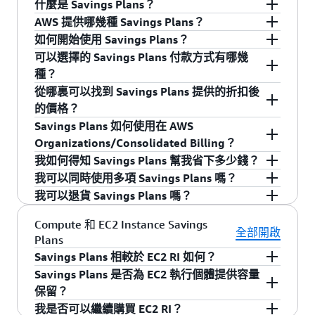
什麼是 Savings Plans？
AWS 提供哪幾種 Savings Plans？
與隨需定價相比，Savings Plans 是彈性定價模
如何開始使用 Savings Plans？
式，可提供更低的價格，以換取在 1 年或 3 年期
AWS 提供三種 Savings Plans︰
可以選擇的 Savings Plans 付款方式有哪幾
的用量承諾 (以 USD/小時計費)。AWS 提供三種類
您可以從 AWS 帳單與成本管理主控台或使用
種？
提供最大靈活性，
Compute Savings Plans
型的 Savings Plans：Compute Savings Plans、
API/CLI 來開始使用 Savings Plans。透過使
從哪裏可以找到 Savings Plans 提供的折扣後
並協助您降低高達 66% 的成本。無論執行個
EC2 Instance Savings Plans 和 SageMaker Savings
用
AWS 帳單與成本管理
中提供的建議，您可以輕
可選擇的 Savings Plans 付款方式有 3 種。無預繳
的價格？
體系列、大小、可用區域、區域、作業系統或
Plans。Compute Savings Plans 適用於跨
鬆地選擇 Savings Plans，以實現最大節省。建議
的選項表示您無需事先繳納款項，您選用的
Savings Plans 如何使用在 AWS
租用為何，都會自動在 EC2 執行個體用量套用
Amazon EC2、AWS Lambda 和 AWS Fargate 的用
的小時承諾基於您的歷史隨需用量，以及您選擇
Savings Plan將完全是按月計費。Savings Plans
Savings Plans 提供的折扣價可在
此處
定價的頁面
Organizations/Consolidated Billing？
這些方案，同時還適用於 AWS Fargate 和
量。EC2 Instance Savings Plans 適用於 EC2 用
的方案類型、期限和支付方式。如需更
具體的分
上，預繳部分款項的選擇提供了更低的價格當您
中找到，並且能用 API/CLI 的方式索取。完成註冊
我如何得知 Savings Plans 幫我省下多少錢？
Lambda 用量。例如，使用 Compute Savings
量，而 SageMaker Savings Plans 適用於
析，您可以使用 AWS 帳單與成本管理中的
選擇了這個選項，您將被預扣半額，其餘款項將
後，您即可從 AWS 管理主控台找到使用中
Savings Plans 可以在 AWS Organization/合併帳
我可以同時使用多項 Savings Plans 嗎？
Plans，您可以隨時從 C4 執行個體變更為 M5
SageMaker 用量。
Savings Plans 購買分析器
出現在每月的帳單中。當您選擇了全部預繳，您
來估算自訂 Savings
Savings Plans 的價格選項，或是透過 API/CLI 的
單系列內的任何帳戶中購買。依預設，Savings
AWS Cost Explorer 可具體呈現您藉由 Savings
我可以退貨 Savings Plans 嗎？
執行個體，將工作負載從歐洲 (愛爾蘭) 移轉至
Plans 購買案例的潛在成本節省。註冊 Savings
將享有最低的價格，且一次性扣款。
方式尋找。
Plans 中提供的益處適用於 AWS Organization/合
Plans 省下的預算。您亦可使用
AWS Cost
是。您的 AWS 帳單將會計入所有作用中 Savings
歐洲 (倫敦)，或者將工作負載從 EC2 移轉至
Plan 後，您的運算用量將自動以 Savings Plans 的
併帳單系列的所有帳戶中的用量。或者，您可使
Explorer
中的 Savings Plans 績效報告，了解
Plans。
任何在過去 7 天內購買且每小時承諾在 100 美元
Compute 和 EC2 Instance Savings
Fargate 或 Lambda，並持續自動支付 Savings
全部開啟
折扣價收費，任何超出承諾的用量，則將以正常
用成本類別將 AWS 帳戶分組，並在群組層級購買
Savings Plans 的使用狀況。
Plans
或以下的 Savings Plans 都可以在當月退貨。退貨
Plans 價格。
的隨需費率收費。
Savings Plans，藉此優先套用折扣，或將折扣限
Savings Plans 相較於 EC2 RI 如何？
Savings Plans 後，您針對相應 Savings Plans 所支
制在每個群組內。然而，您也可以選擇將 Savings
付的任何預付費用度將獲得 100% 退款，這些退
Savings Plans 是否為 EC2 執行個體提供容量
與「隨需」相較之下，Savings Plans 就如同 EC2
提供最低價
EC2 Instance Savings Plans
Plans 的益處僅限於購買項目的帳戶。
款將在退貨後 24 小時內反映在您的賬單中。相關
保留？
RI 一般，可大幅節省成本，而且能自動減少客戶
格，從而節省高達 72% 的費用，換取該區域
計畫涵蓋的任何用量都將按隨需費率收取，或適
我是否可以繼續購買 EC2 RI？