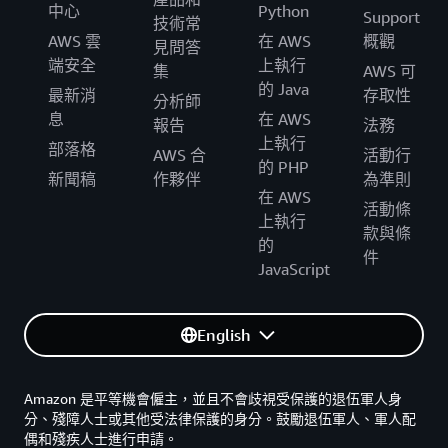
中心
Python
Support
技術常
AWS 雲
在 AWS
概觀
見問答
端安全
上執行
集
AWS 可
的 Java
最新消
存取性
分析師
息
在 AWS
報告
法務
上執行
部落格
AWS 合
活動行
的 PHP
新聞稿
作夥伴
為準則
在 AWS
活動條
上執行
款與條
的
件
JavaScript
English
Amazon 是平等機會僱主，並且不會歧視受保護的退伍軍人身
分、殘障人士或其他受法律保護的身分。鼓勵退伍軍人、軍人配
偶和殘疾人士進行申請。