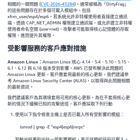
相關的一類問題 (
CVE-2026-43284
)。通常被稱為「DirtyFrag」
的這些問題存在於多個可載入模組中，包括
xfrm_user/esp4/esp6。若系統允許非特權使用者直接建立通訊
端、透過 CAP_NET_ADMIN 權限建立通訊端，或允許建立非特權
使用者命名空間 (user+net)，攻擊者可能取得核心記憶體的存取
權限，進而提升其權限。
受影響服務的客戶應對措施
Amazon Linux 核心 4.14、5.4、5.10、5.15、
Amazon Linux：
6.1、6.12 與 6.18 版本受到影響。AWS 已發布解決此問題的
Amazon Linux 更新，客戶應套用最新的核心更新。我們建議參
考 Amazon Linux Security Center (ALAS)，以取得與此問題相關
的最新資訊。
我們建議客戶為其環境套用可用的核心更新。為在不套用核心更
新的情況下緩解已知的攻擊途徑，客戶應採取下列行動
使用以下指令檢查主機上是否已載入所有受影響的模組：
lsmod | grep -E "esp4|esp6|rxrpc"
若輸出結果列出任一受影響模組，表示該模組目前已載入。