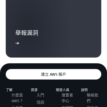
舉報漏洞
有舉報情況
建立 AWS 帳戶
了解
資源
開發人員
說明
什麼是
入門
建置者
聯絡我
AWS？
中心
們
培訓