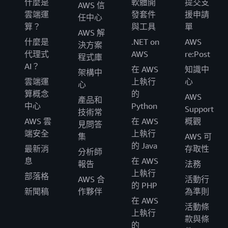
什麼是
軟體開
提交支
AWS 信
雲端運
發套件
援申請
任中心
算？
與工具
單
AWS 解
什麼是
.NET on
AWS
決方案
代理式
AWS
re:Post
程式庫
AI？
在 AWS
知識中
架構中
雲端運
上執行
心
心
算概念
的
AWS
產品和
中心
Python
Support
技術常
AWS 雲
在 AWS
概觀
見問答
端安全
上執行
集
AWS 可
的 Java
最新消
存取性
分析師
息
在 AWS
報告
法務
上執行
部落格
AWS 合
活動行
的 PHP
新聞稿
作夥伴
為準則
在 AWS
活動條
上執行
款與條
的