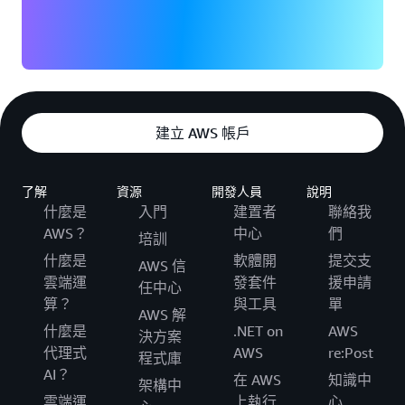
建立 AWS 帳戶
了解
資源
開發人員
說明
什麼是
入門
建置者
聯絡我
AWS？
中心
們
培訓
什麼是
軟體開
提交支
AWS 信
雲端運
發套件
援申請
任中心
算？
與工具
單
AWS 解
什麼是
.NET on
AWS
決方案
代理式
AWS
re:Post
程式庫
AI？
在 AWS
知識中
架構中
雲端運
上執行
心