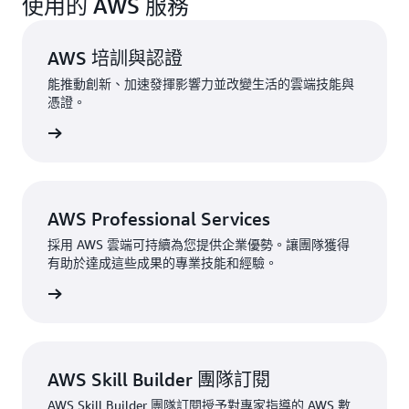
使用的 AWS 服務
成果 | 部署時間縮短 97% 且客戶雲端支出降低 30%
AWS 培訓與認證
Terrascope 在一年內實現了完全移轉到 AWS 的目標。自
能推動創新、加速發揮影響力並改變生活的雲端技能與
移轉以來，Terrascope 積極提升了客戶體驗、提高了內部
憑證。
生產力，並增強了透過技術推動永續發展的能力。客戶現
一步了解
在可以在他們自己的雲端上使用 Terrascope 的混合 SaaS
模型，而且該軟體也可以在
AWS Marketplace
上輕鬆取
得。
AWS Professional Services
平台移轉是一個協作過程，AWS Professional Services 團
隊利用
AWS Well-Architected Framework
給予
採用 AWS 雲端可持續為您提供企業優勢。讓團隊獲得
有助於達成這些成果的專業技能和經驗。
Terrascope 指導。Terrascope 仰賴該框架來確保實現可擴
展性並符合企業 IT 需求，同時將雲端支出降低了 30%。
一步了解
以前，新客戶的上手時間需要 3 到 4 天，但現在只需要 3
到 4 個小時。由於客戶資料平面的部署速度提升了
97%，Terrascope 的客戶可以更快地實現其永續發展目
AWS Skill Builder 團隊訂閱
標。Terrascope 還能夠更有效率地發展其業務，促進自身
AWS Skill Builder 團隊訂閱授予對專家指導的 AWS 數