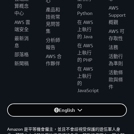
心
算概念
的
AWS
產品和
中心
Python
Support
技術常
AWS 雲
在 AWS
概觀
見問答
端安全
上執行
集
AWS 可
的 Java
最新消
存取性
分析師
息
在 AWS
報告
法務
上執行
部落格
AWS 合
活動行
的 PHP
新聞稿
作夥伴
為準則
在 AWS
活動條
上執行
款與條
的
件
JavaScript
English
Amazon 是平等機會僱主，並且不會歧視受保護的退伍軍人身