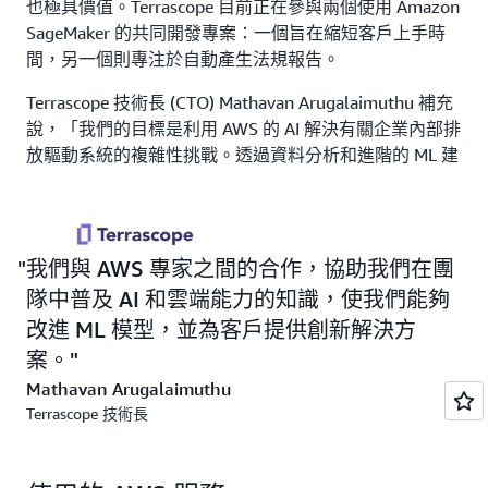
也極具價值。Terrascope 目前正在參與兩個使用 Amazon
SageMaker 的共同開發專案：一個旨在縮短客戶上手時
間，另一個則專注於自動產生法規報告。
Terrascope 技術長 (CTO) Mathavan Arugalaimuthu 補充
說，「我們的目標是利用 AWS 的 AI 解決有關企業內部排
放驅動系統的複雜性挑戰。透過資料分析和進階的 ML 建
模，我們可以直觀地為客戶提供去碳化建議。」
Terrascope 也讓其員工加入 AWS Skill Builder。這個線上
學習平台讓 Terrascope 團隊能夠按照自己的步調學習，
我們與 AWS 專家之間的合作，協助我們在團
並使用
AWS Cloud Quest
和其他資源練習技能。Hari 表
隊中普及 AI 和雲端能力的知識，使我們能夠
示，「我們致力於讓學習成為一種持續的體驗，而 AWS
改進 ML 模型，並為客戶提供創新解決方
Skill Builder 對我們的團隊非常有幫助，因此公司願意投
資於這種持續的學習旅程。」
案。
Mathavan Arugalaimuthu
Arugalaimuthu 補充道，「我們與 AWS 專家之間的合
Terrascope 技術長
作，協助我們在團隊中普及有關 AI 和雲端能力的知識，
讓我們能夠改進 ML 模型，並為客戶提供創新解決方
案。」