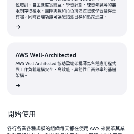
及其客戶的快速創新。
位培訓、自主進度實驗室、學習計劃、練習考試等的無
限制存取權限。團隊挑戰和角色扮演遊戲使學習變得更
Arugalaimuthu 解釋說，「AWS 提供了最先進的自訂解
有趣，同時管理功能可讓您指派目標和追蹤進度。
決方案以實現基礎架構自動化，為我們的客戶提供一鍵部
一步了解
署資料平面的功能。」例如，Terrascope 的一家飲料業客
戶已經能夠以比傳統測量流程
快五倍的速度來測量
其排放
量，使其永續發展團隊有更多時間專注於減碳計畫。
Hari 總結說，「AWS 在各個方面都是強大的合作夥伴。
AWS Well-Architected
我們攜手將我們的平台架構成可擴展的企業級平台，並且
AWS Well-Architected 協助雲端架構師為各種應用程式
持續探索新技術的應用，以促進公司的發展。」
與工作負載建構安全、高效能、具韌性且高效率的基礎
架構。
一步了解
開始使用
各行各業各種規模的組織每天都在使用 AWS 來變革其業