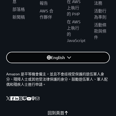
息
在 AWS
報告
法務
上執行
部落格
AWS 合
活動行
的 PHP
新聞稿
作夥伴
為準則
在 AWS
活動條
上執行
款與條
的
件
JavaScript
English
Amazon 是平等機會僱主，並且不會歧視受保護的退伍軍人身
分、殘障人士或其他受法律保護的身分。鼓勵退伍軍人、軍人配
偶和殘疾人士進行申請。
回到頁首