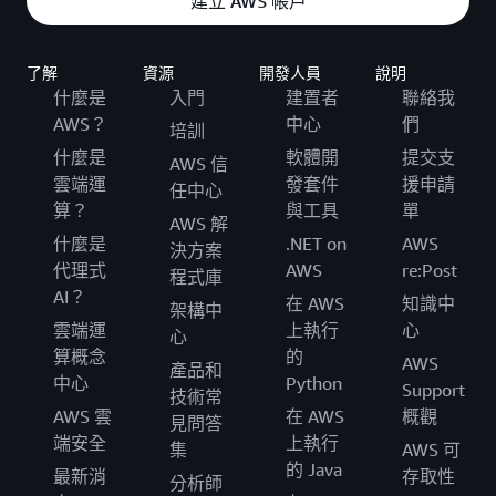
建立 AWS 帳戶
了解
資源
開發人員
說明
什麼是
入門
建置者
聯絡我
AWS？
中心
們
培訓
什麼是
軟體開
提交支
AWS 信
雲端運
發套件
援申請
任中心
算？
與工具
單
AWS 解
什麼是
.NET on
AWS
決方案
代理式
AWS
re:Post
程式庫
AI？
在 AWS
知識中
架構中
雲端運
上執行
心
心
算概念
的
AWS
產品和
中心
Python
Support
技術常
AWS 雲
在 AWS
概觀
見問答
端安全
上執行
集
AWS 可
的 Java
最新消
存取性
分析師