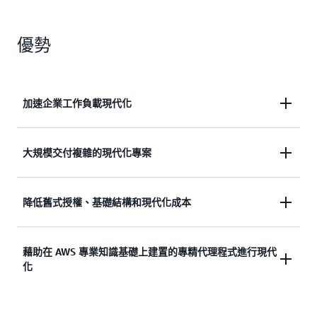
優勢
加速企業工作負載現代化
藉助代理式 AI 支援的分析、規劃、文件編制和轉換
大規模交付複雜的現代化專案
任務自動化功能，將 Windows、大型電腦和 VMware
應用程式現代化任務的速度加快高達 5 倍。
擴大現代化計畫的規模，並行轉換數百個應用程式。
降低舊式授權、基礎結構和現代化成本
AWS Transform 可自動執行高強度、可重複的任務，
讓團隊可以更快捷且輕鬆地交付更大型、更複雜的專
降低邁向雲端過程中的舊式基礎設施、授權和現代化
藉助在 AWS 專業知識基礎上建置的專精代理程式進行現代
案。
化
成本。AWS Transform 協助消除昂貴的開銷，並且藉
助代理式 AI 簡化現代化程序。
憑藉在 Windows、大型電腦、VMware 工作負載領域