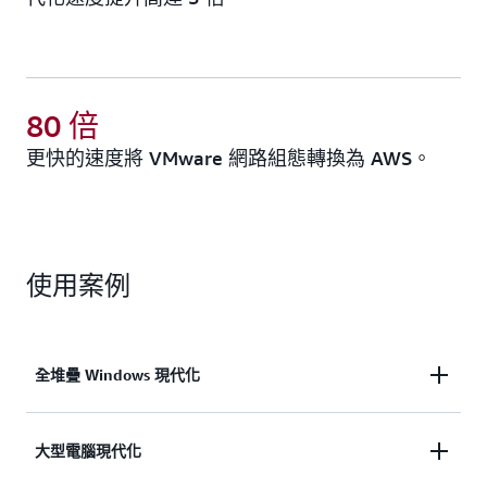
80 倍
更快的速度將 VMware 網路組態轉換為 AWS。
使用案例
全堆疊 Windows 現代化
AWS Transform 可跨應用程式、UI 架構、資料庫與
大型電腦現代化
部署層，將全堆疊 Windows 現代化提速高達 5 倍。