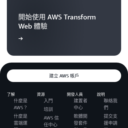
開始使用 AWS Transform
Web 體驗
Web 體驗
建立 AWS 帳戶
了解
資源
開發人員
說明
什麼是
入門
建置者
聯絡我
AWS？
中心
們
培訓
什麼是
軟體開
提交支
AWS 信
雲端運
發套件
援申請
任中心