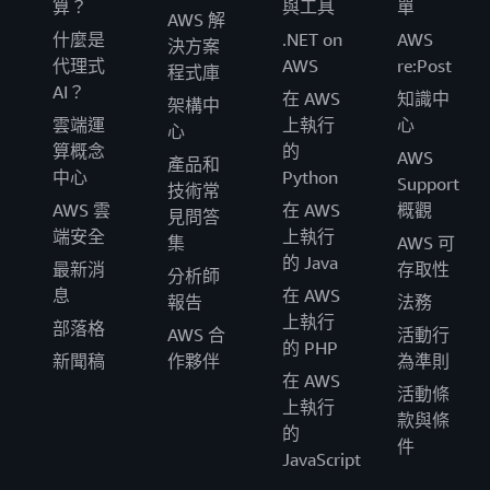
算？
與工具
單
AWS 解
什麼是
.NET on
AWS
決方案
代理式
AWS
re:Post
程式庫
AI？
在 AWS
知識中
架構中
雲端運
上執行
心
心
算概念
的
AWS
產品和
中心
Python
Support
技術常
AWS 雲
在 AWS
概觀
見問答
端安全
上執行
集
AWS 可
的 Java
最新消
存取性
分析師
息
在 AWS
報告
法務
上執行
部落格
AWS 合
活動行
的 PHP
新聞稿
作夥伴
為準則
在 AWS
活動條
上執行
款與條
的
件
JavaScript