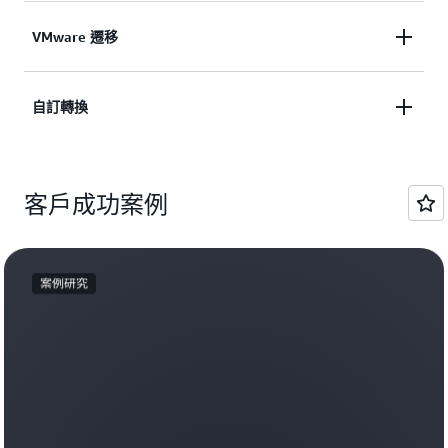
藉助專精的 Windows 現代化代理程式，團隊可加速
AWS Transform 將大型電腦應用程式現代化時間從數
VMware 遷移
.NET 應用程式、SQL Server 資料庫與部署程序的現
年提速至幾個月。專精的大型電腦代理程式可簡化整
代化，從而省去了昂貴的授權，將營運成本降低高達
個大型電腦工作負載轉換程序 (從初始分析和規劃到
70%。
適用於 VMware 的 AWS 轉換可協助您節省 VMware
自訂轉換
程式碼重構和應用程式重新構想)，從而縮短現代化
授權成本，並且透過將工作負載現代化至 Amazon
時程並降低風險與成本。
進一步了解
EC2 來促進創新。VMware 代理程式可自動執行應用
AWS Transform 透過可自動執行自訂程式碼轉換的代
程式探索和相依性映射、網路轉譯、階段規劃，同時
進一步了解
客戶成功案例
理式 AI，來加速實現整個組織的現代化。其針對
最佳化 Amazon EC2 執行個體選取以加速VMware 工
Java、Node.js 與 Python 升級等一般情境，提供即用
作負載現代化進程。
型轉換。代理程式還可執行自訂、組織特定轉換，例
如版本升級、執行時期遷移，或者複雜的語言翻譯與
進一步了解
案例研究
架構變更。透過從程式碼範例、文件和開發人員意見
回饋中持續學習，代理程式可交付高品質、可重複的
轉換，無須專門的自動化專業知識，讓組織能夠有效
擴展其現代化計畫。
進一步了解