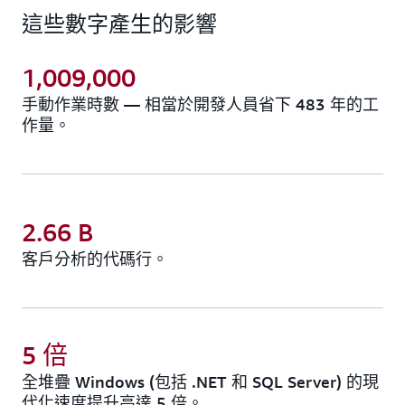
這些數字產生的影響
擁有的 20 年 AWS 遷移與現代化經驗與精深知識，
利用在此基礎上建置的 AI 代理程式，以及針對程式
碼、API、架構等進行自訂轉換，來實現持續一致、
1,009,000
可靠的現代化。
手動作業時數 — 相當於開發人員省下 483 年的工
作量。
2.66 B
客戶分析的代碼行。
5 倍
全堆疊 Windows (包括 .NET 和 SQL Server) 的現
代化速度提升高達 5 倍。