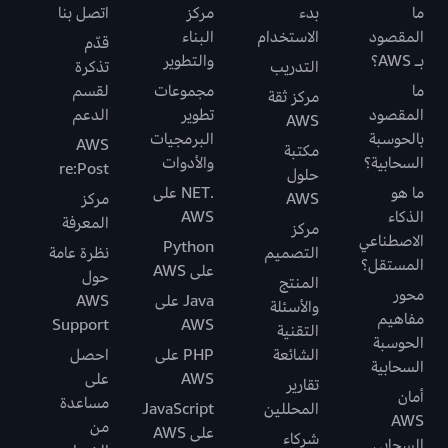
ما
بدء
مركز
اتصل بنا
المقصود
الاستخدام
البناء
قدّم
بـ AWS؟
والتطوير
التدريب
تذكرة
ما
مجموعات
لقسم
مركز ثقة
المقصود
تطوير
الدعم
AWS
بالحوسبة
البرمجيات
AWS
مكتبة
السحابية؟
والأدوات
re:Post
حلول
ما هو
.NET على
AWS
مركز
الذكاء
AWS
المعرفة
مركز
الاصطناعي
Python
التصميم
نظرة عامة
المستقل؟
على AWS
حول
المنتج
محور
Java على
AWS
والأسئلة
مفاهيم
Support
AWS
التقنية
الحوسبة
الشائعة
PHP على
احصل
السحابية
AWS
على
تقارير
أمان
مساعدة
المحللين
JavaScript
AWS
من
على AWS
شركاء
السحابي