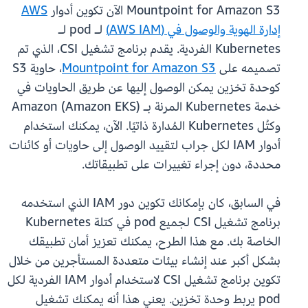
Mountpoint for Amazon S3 الآن تكوين أدوار
AWS
إدارة الهوية والوصول في (AWS IAM)
لـ pod لـ
Kubernetes الفردية. يقدم برنامج تشغيل CSI، الذي تم
تصميمه على
Mountpoint for Amazon S3
، حاوية S3
كوحدة تخزين يمكن الوصول إليها عن طريق الحاويات في
خدمة Kubernetes المرنة بـ Amazon (Amazon EKS)
وكتُل Kubernetes المُدارة ذاتيًا. الآن، يمكنك استخدام
أدوار IAM لكل جراب لتقييد الوصول إلى حاويات أو كائنات
محددة، دون إجراء تغييرات على تطبيقاتك.
في السابق، كان بإمكانك تكوين دور IAM الذي استخدمه
برنامج تشغيل CSI لجميع pod في كتلة Kubernetes
الخاصة بك. مع هذا الطرح، يمكنك تعزيز أمان تطبيقك
بشكل أكبر عند إنشاء بيئات متعددة المستأجرين من خلال
تكوين برنامج تشغيل CSI لاستخدام أدوار IAM الفردية لكل
pod يربط وحدة تخزين. يعني هذا أنه يمكنك تشغيل