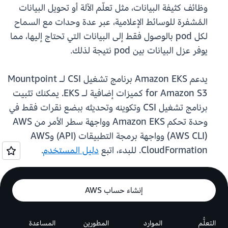
وظائف كثيفة البيانات، مثل تعلّم الآلة أو تحويل البيانات
المُشفرة للوسائط الإعلامية، عبر عدة وحدات مع السماح
لكل pod بالوصول فقط إلى البيانات التي تحتاج إليها، مما
يوفر عزل البيانات بين pod نتيجة لذلك.
يدعم Amazon EKS برنامج تشغيل CSI لـ Mountpoint
for Amazon S3 كميزات إضافية لـ EKS. يمكنك تثبيت
برنامج تشغيل CSI وتكوينه وتحديثه ببضع نقرات فقط في
وحدة تحكم Amazon EKS وواجهة سطر الأمر من AWS
(AWS CLI) وواجهة برمجة التطبيقات (API) وAWS
CloudFormation. للبدء، اتبع
دليل المستخدم
.
إنشاء حساب AWS
التعلُّم
الموارد
المطورين
المساعدة