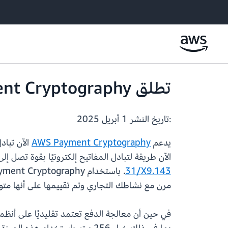
تطلق AWS Payment Cryptography دعمًا لتبادل مفاتيح التشفير باستخدام ECDH
:تاريخ النشر
1 أبريل 2025
يدعم
AWS Payment Cryptography
الآن طريقة لتبادل المفاتيح إلكترونيًا بقوة تصل إلى 256 بت. توفر هذه القدرات مزيدًا من المرونة بالإضافة إلى الدعم الحالي لمعايير الصناعة 
31/X9.143
مرن مع نشاطك التجاري وتم تقييمها على أنها متوافقة مع متطلبات PCI PIN Security وال