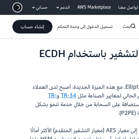
انتقل إلى المحتوى الرئيسي
تواصل معنا
AWS Marketplace
الدعم
حسابي
إنشاء حساب
بحث
تسجيل الدخول إلى وحدة التحكم
الآن تبادل مفاتيح التشفير باستخدام Elliptic-curve Diffie–Hellman (ECDH). مع هذه الميزة الجديدة، أصبح لدى العملاء
TR-34
و
TR-
تطبيقات الدفع المستضافة على السحابة من خلال خدمة تنمو بشكل
في حين أن معالجة الدفع تعتمد تقليديًا على أنظمة تشفير TDES (Triple DES)، أظهر العملاء اهتمامًا أكبر بالانتقال إلى معيار AES (معيار التشفير المتقدم) الأكثر أمانًا