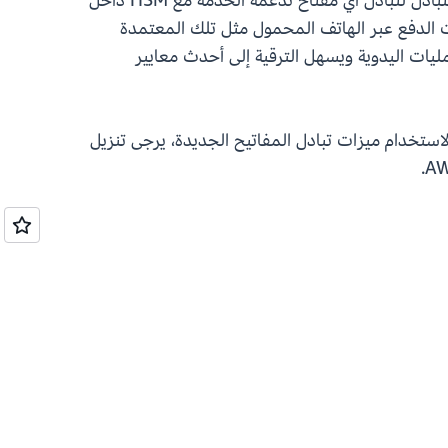
بما في ذلك خيار 256 بت. باستخدام هذه الميزة، توفر AWS Payment Cryptography طريقة قابلة للتشغيل المتبادل لتبادل أي مفتاح تدعمه الخدمة مع HSM داخل
كن أيضًا استخدام ECDH عند نقل المفاتيح إلى تطبيقات الدفع عبر الهاتف المحمول مثل تلك المعتمدة
عب العمليات اليدوية ويسهل الترقية إلى أحدث معايير
وعينات لاستخدام ميزات تبادل المفاتيح الجديدة، يرجى تنزيل