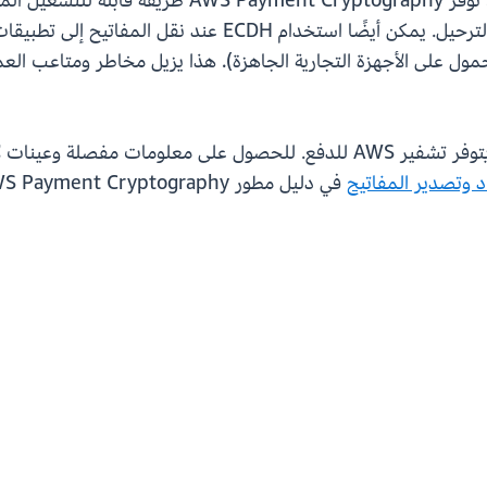
المنشأة، مما يوفر طريقة آمنة لمزامنة المفاتيح والترحيل. يم
وعات الهاتف المحمول على الأجهزة التجارية الجاهزة). هذا يزيل مخاطر ومتا
حيث يتوفر تشفير AWS للدفع. للحصول على معلومات مفصلة 
د وتصدير المفاتيح
في دليل مطور AWS Payment Cryptography.