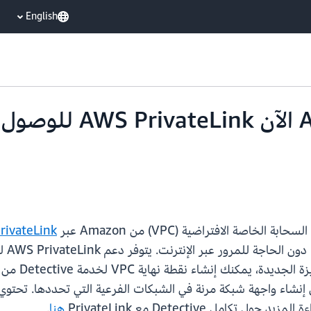
English
تدعم zon Detective
rivateLink
هنا
.