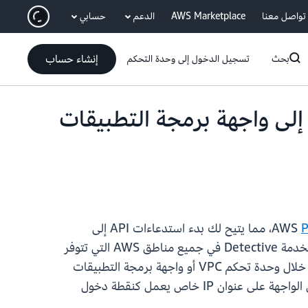
انتقل إلى المحتوى الرئيسي
تواصل معنا
AWS Marketplace
الدعم
حسابي
إنشاء حساب
بحث
تسجيل الدخول إلى وحدة التحكم
Ama الآن AWS PrivateLink للوصول إلى واجهة برمجة التطبيقات
P
، مما يتيح لك بدء استدعاءات API إلى
Detective بشكل آمن من داخل VPC الخاص بك دون الحاجة للمرور عبر الإنترنت. يتوفر دعم AWS PrivateLink لخدمة Detective في جميع مناطق AWS التي تتوفر
). لتجربة الميزة الجديدة، يمكنك إنشاء نقطة نهاية VPC لخدمة Detective من خلال وحدة تحكم VPC أو واجهة برمجة التطبيقات
(API) أو حزمة تطوير البرامج (SDK). يؤدي هذا إلى إنشاء واجهة شبكة مرنة في الشبكات الفرعية التي تحددها. تحتوي الواجهة على عنوان IP خاص يعمل كنقطة دخول