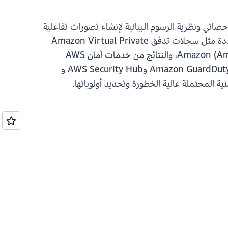
ك وتستخدم تعلّم الآلة والتحليل الإحصائي ونظرية الرسوم البيانية لإنشاء تصورات تفاعلية
تمكنك من إجراء تحقيقات أمنية أسرع وأكثر كفاءة. تحلل Detective تريليونات من الأحداث من مصادر بيانات متعددة مثل سجلات تدفق Amazon Virtual Private
Cloud (Amazon VPC)، وسجلات AWS CloudTrail، وسجلات تدقيق خدمة Kubernetes المرنة بـ Amazon (Amazon EKS)، والنتائج من خدمات أمان AWS
المتعددة لإنشاء عرض موحد وتفاعلي للأحداث الأمنية. تقوم Detective أيضًا بتجميع النتائج ذات الصلة تلقائيًا من Amazon GuardDuty وAWS Security Hub و