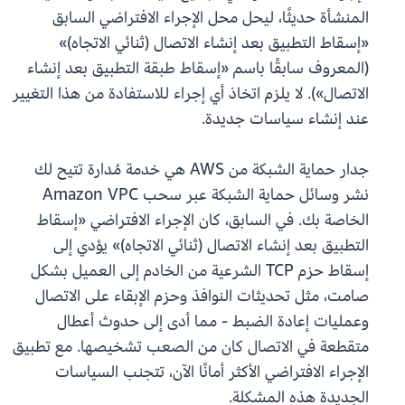
المنشأة حديثًا، ليحل محل الإجراء الافتراضي السابق
«إسقاط التطبيق بعد إنشاء الاتصال (ثنائي الاتجاه)»
(المعروف سابقًا باسم «إسقاط طبقة التطبيق بعد إنشاء
الاتصال»). لا يلزم اتخاذ أي إجراء للاستفادة من هذا التغيير
عند إنشاء سياسات جديدة.
جدار حماية الشبكة من AWS هي خدمة مُدارة تتيح لك
نشر وسائل حماية الشبكة عبر سحب Amazon VPC
الخاصة بك. في السابق، كان الإجراء الافتراضي «إسقاط
التطبيق بعد إنشاء الاتصال (ثنائي الاتجاه)» يؤدي إلى
إسقاط حزم TCP الشرعية من الخادم إلى العميل بشكل
صامت، مثل تحديثات النوافذ وحزم الإبقاء على الاتصال
وعمليات إعادة الضبط - مما أدى إلى حدوث أعطال
متقطعة في الاتصال كان من الصعب تشخيصها. مع تطبيق
الإجراء الافتراضي الأكثر أمانًا الآن، تتجنب السياسات
الجديدة هذه المشكلة.