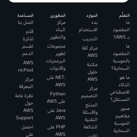
التعلُّم
الموارد
المطورين
المساعدة
ما
بدء
مركز
اتصل بنا
المقصود
الاستخدام
البناء
قدّم
بـ AWS؟
والتطوير
التدريب
تذكرة
ما
مجموعات
لقسم
مركز ثقة
المقصود
تطوير
الدعم
AWS
بالحوسبة
البرمجيات
AWS
مكتبة
السحابية؟
والأدوات
re:Post
حلول
ما هو
.NET على
AWS
مركز
الذكاء
AWS
المعرفة
مركز
الاصطناعي
Python
التصميم
نظرة عامة
المستقل؟
على AWS
حول
المنتج
محور
Java على
AWS
والأسئلة
مفاهيم
Support
AWS
التقنية
الحوسبة
الشائعة
PHP على
احصل
السحابية
AWS
على
تقارير