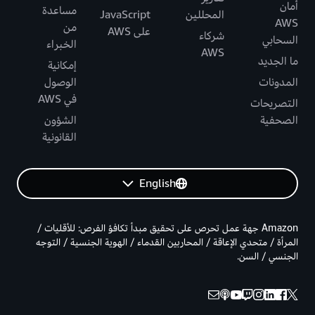
أمان
مساعدة
المحللين
JavaScript
AWS
من
على AWS
شركاء
السحابي
الخبراء
AWS
ما الجديد
إمكانية
المدونات
الوصول
في AWS
التصريحات
الصحفية
الشؤون
القانونية
English
Amazon جهة عمل تحرص على تحقيق مبدأ تكافؤ الفرص: للأقليات /
المرأة / متحدي الإعاقة / المحاربين القدماء / الهوية الجنسية / التوجه
الجنسي / السن.