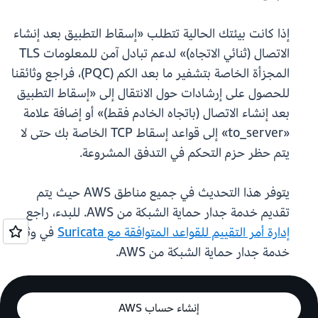
إذا كانت بيئتك الحالية تتطلب «إسقاط التطبيق بعد إنشاء
الاتصال (ثنائي الاتجاه)» لدعم تبادل آمن للمعلومات TLS
المجزأة الخاصة بتشفير ما بعد الكم (PQC)، فراجع وثائقنا
للحصول على إرشادات حول الانتقال إلى «إسقاط التطبيق
بعد إنشاء الاتصال (باتجاه الخادم فقط)» أو إضافة علامة
«to_server» إلى قواعد إسقاط TCP الخاصة بك حتى لا
يتم حظر حزم التحكم في التدفق المشروعة.
يتوفر هذا التحديث في جميع مناطق AWS حيث يتم
تقديم خدمة جدار حماية الشبكة من AWS. للبدء، راجع
إدارة أمر التقييم للقواعد المتوافقة مع Suricata
في وثائق
خدمة جدار حماية الشبكة من AWS.
إنشاء حساب AWS