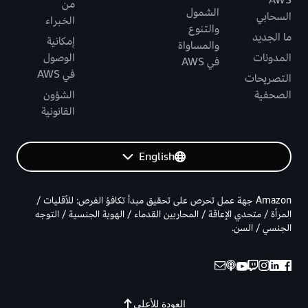
AWS
من
الشمول
السحابي
الخبراء
والتنوع
ما الجديد
إمكانية
والمساواة
المدونات
الوصول
في AWS
في AWS
التصريحات
الصحفية
الشؤون
القانونية
English
Amazon جهة عمل تحرص على تحقيق مبدأ تكافؤ الفرص: للأقليات /
المرأة / متحدي الإعاقة / المحاربين القدماء / الهوية الجنسية / التوجه
الجنسي / السن.
العودة للأعلى