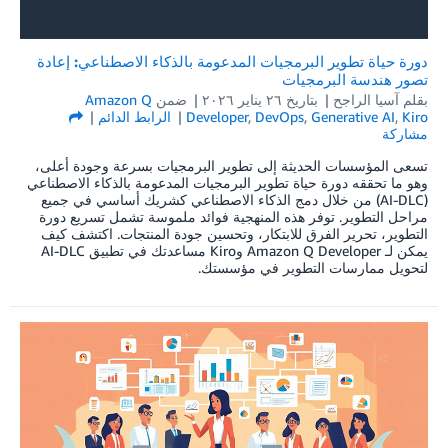
دورة حياة تطوير البرمجيات المدعومة بالذكاء الاصطناعي: إعادة
تصور هندسة البرمجيات
بقلم
آسيا الراجح
بتاريخ
۲٦ يناير ۲۰۲٦
ضمن
Amazon Q
Kiro
,
Generative AI
,
DevOps
,
Developer
الرابط الدائم
مشاركة
تسعى المؤسسات الحديثة إلى تطوير البرمجيات بسرعة وجودة أعلى،
وهو ما تحققه دورة حياة تطوير البرمجيات المدعومة بالذكاء الاصطناعي
(AI-DLC) من خلال دمج الذكاء الاصطناعي كشريك أساسي في جميع
مراحل التطوير. توفر هذه المنهجية فوائد ملموسة تشمل تسريع دورة
التطوير، تحرير الفرق للابتكار، وتحسين جودة المنتجات. اكتشف كيف
يمكن لـ Amazon Q Developer وKiro مساعدتك في تطبيق AI-DLC
لتحويل ممارسات التطوير في مؤسستك.