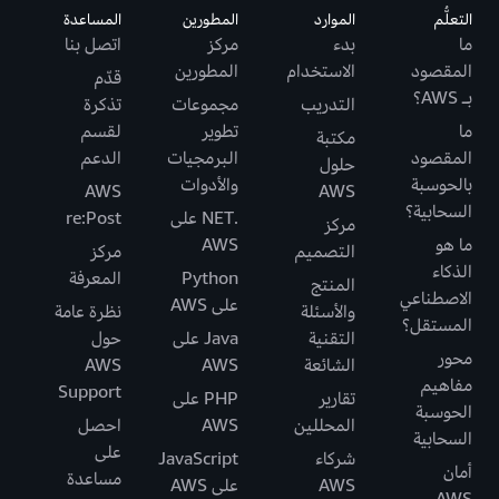
التعلُّم
الموارد
المطورين
المساعدة
ما
بدء
مركز
اتصل بنا
المقصود
الاستخدام
المطورين
قدّم
بـ AWS؟
التدريب
مجموعات
تذكرة
ما
تطوير
لقسم
مكتبة
المقصود
البرمجيات
الدعم
حلول
بالحوسبة
والأدوات
AWS
AWS
السحابية؟
.NET على
re:Post
مركز
ما هو
AWS
التصميم
مركز
الذكاء
Python
المعرفة
المنتج
الاصطناعي
على AWS
والأسئلة
نظرة عامة
المستقل؟
التقنية
Java على
حول
محور
الشائعة
AWS
AWS
مفاهيم
Support
تقارير
PHP على
الحوسبة
المحللين
AWS
احصل
السحابية
على
شركاء
JavaScript
أمان
مساعدة
AWS
على AWS