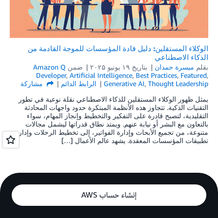
الوكلاء المستقلين: دليل قادة المؤسسات للموجة القادمة من
الذكاء الاصطناعي
بقلم
ميسرة حمدان
بتاريخ
۱۹ يونيو ۲۰۲۵
ضمن
Amazon Q
Developer
,
Artificial Intelligence
,
Best Practices
,
Featured
,
Thought Leadership
,
Generative AI
الرابط الدائم
مشاركة
يمثل ظهور الوكلاء المستقلين للذكاء الاصطناعي نقلة نوعية في تطور
التقنيات الذكية. تتجاوز هذه الأنظمة المبتكرة حدود واجهات المحادثة
التقليدية، لتصبح قادرة على التفكير والتخطيط وإنجاز المهام، سواء
بالتعاون مع البشر أو نيابة عنهم. ويمتد نطاق قدراتها ليشمل مجالات
متنوعة، من تجميع الأبحاث وإدارة الفواتير، إلى تخطيط الرحلات وإدارة
تطبيقات المؤسسات المعقدة. يشهد عالم الأعمال […]
إنشاء حساب AWS