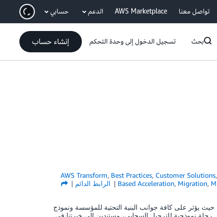
ان
تواصل معنا
AWS Marketplace
الدعم
حسابي
إنشاء حساب
بحث
تسجيل الدخول إلى وحدة التحكم
AWS Transform
,
Best Practices
,
Customer Solutions
Mi
,
Migration
,
Based Acceleration
الرابط الدائم
دية، حيث يؤثر على كافة جوانب البنية التحتية للمؤسسة ونموذج
ل رحلة نموذجية للترحيل السحابي، مستندين إلى خبرتنا في