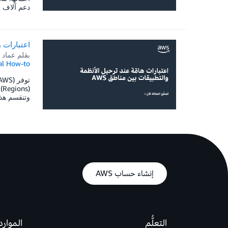
دعم آلاف ا
اعتبارات ه
بقلم
عماد ا
al How-to
(
وتنقسم هذه المناطق إلى تقس
إنشاء حساب AWS
التعلُّم
الموارد