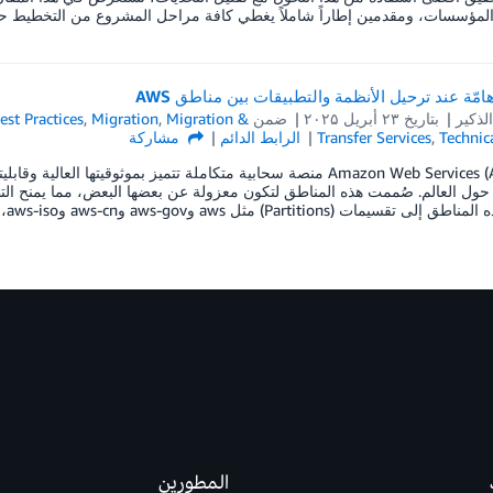
لمؤسسات، ومقدمين إطاراً شاملاً يغطي كافة مراحل المشروع من التخطيط حتى
امّة عند ترحيل الأنظمة والتطبيقات بين مناطق AWS
لذكير
بتاريخ
۲۳ أبريل ۲۰۲۵
ضمن
Migration &
,
Migration
,
est Practices
Technic
,
Transfer Services
الرابط الدائم
مشاركة
توفر Amazon Web Services (AWS) منصة سحابية متكاملة تتميز بموثوقيت
Regions) حول العالم. صُممت هذه المناطق لتكون معزولة عن بعضها البعض، مما يمنح 
يمات (Partitions) مثل aws وaws-gov وaws-cn وaws-iso، حيث تتميز […]
المطورين