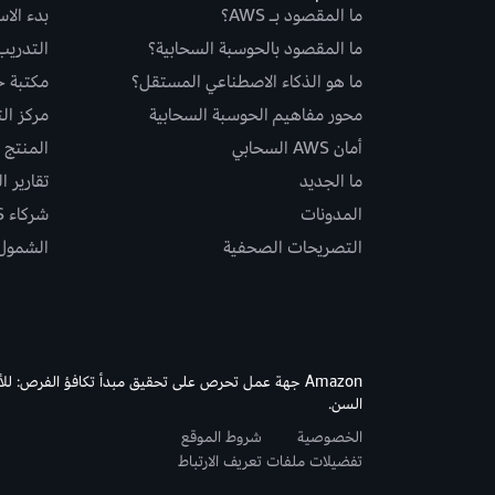
ما المقصود بـ AWS؟
بدء الا
ما المقصود بالحوسبة السحابية؟
التدريب
ما هو الذكاء الاصطناعي المستقل؟
مكتبة حلو
محور مفاهيم الحوسبة السحابية
مركز ال
أمان AWS السحابي
المنتج و
ما الجديد
تقارير ا
المدونات
شركاء AWS
التصريحات الصحفية
الشمول و
Amazon جهة عمل تحرص على تحقيق مبدأ تكافؤ الفرص: لل
السن.
الخصوصية
شروط الموقع
تفضيلات ملفات تعريف الارتباط