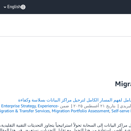
English
امل لفهم المسار الكامل لترحيل مراكز البيانات بسلاسة وكفاءة
لبريدي
بتاريخ
۲۱ أغسطس ۲۰۲۵
ضمن
Experience-
,
Enterprise Strategy
,
gration & Transfer Services
,
Migration Portfolio Assessment
,
Self-serve
مراكز البيانات إلى السحابة تحولاً استراتيجياً يتجاوز التحديثات التقنية التقلي
تحقيق أقصى استفادة من هذا التحول مع تقليل التحديات، نستعرض في هذا المقا