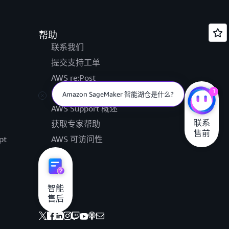
帮助
联系我们
提交支持工单
AWS re:Post
1
Knowledge Center
Amazon SageMaker 智能湖仓是什么?
AWS Support 概述
联系

获取专家帮助
售前
pt
AWS 可访问性
法律
智能

售后