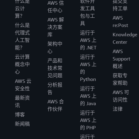
什么是
软件开
提交支
AWS 信
云计
发工具
持工单
任中心
算？
包与工
AWS
AWS 解
具
什么是
re:Post
决方案
代理式
运行于
库
Knowledge
人工智
AWS 上
Center
架构中
能？
的 .NET
心
AWS
云计算
运行于
Support
产品和
概念中
AWS 上
概述
技术常
心
的
见问题
获取专
Python
AWS 云
家帮助
分析报
安全性
运行于
告
AWS 可
AWS 上
最新资
访问性
AWS 合
的 Java
讯
作伙伴
法律
运行于
博客
AWS 上
新闻稿
的 PHP
运行于